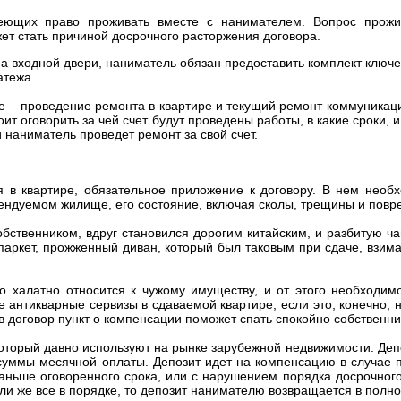
меющих право проживать вместе с нанимателем. Вопрос прожи
жет стать причиной досрочного расторжения договора.
 на входной двери, наниматель обязан предоставить комплект ключе
атежа.
е – проведение ремонта в квартире и текущий ремонт коммуникац
ит оговорить за чей счет будут проведены работы, в какие сроки, 
и наниматель проведет ремонт за свой счет.
 в квартире, обязательное приложение к договору. В нем необ
рендуемом жилище, его состояние, включая сколы, трещины и повр
обственником, вдруг становился дорогим китайским, и разбитую ч
аркет, прожженный диван, который был таковым при сдаче, взима
о халатно относится к чужому имуществу, и от этого необходим
е антикварные сервизы в сдаваемой квартире, если это, конечно, н
в договор пункт о компенсации поможет спать спокойно собственни
который давно используют на рынке зарубежной недвижимости. Депо
 суммы месячной оплаты. Депозит идет на компенсацию в случае
аньше оговоренного срока, или с нарушением порядка досрочног
Если же все в порядке, то депозит нанимателю возвращается в полн