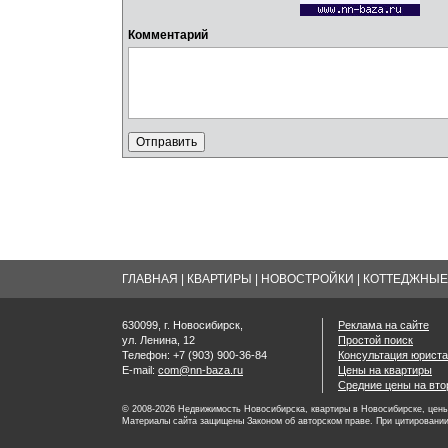
Комментарий
ГЛАВНАЯ
|
КВАРТИРЫ
|
НОВОСТРОЙКИ
|
КОТТЕДЖНЫЕ 
630099, г. Новосибирск,
Реклама на сайте
ул. Ленина, 12
Простой поиск
Телефон: +7 (903) 900-36-84
Консультация юриста
E-mail:
com@nn-baza.ru
Цены на квартиры
Средние цены на вт
© 2008-2026 Недвижимость Новосибирска, квартиры в Новосибирске, цены 
Материалы сайта защищены Законом об авторском праве. При цитировании