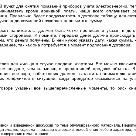
 пункт для снятия показаний приборов учета электроэнергии, те
 наниматель кроме арендной платы, чаще всего оплачивает р
ния. Правильно будет предусмотреть в договоре таблицу для еж
лучае недоразумений позволяет пересчитать сумму.
есет наниматель, должен быть четко прописан и указан в дого
еими сторонами. И помните: передача денег должна происходить
м, что деньги получены. В ней нужно указать дату, какая сумма, 
 заранее, так как она потребуется в момент подписания договора.
твия для жильца в случае продажи квартиры. Его можно включить
 не позднее, чем за месяц о предстоящей продаже объекта. В
жения договора, собственник должен выплатить нанимателю сто
х конфликтов в ситуации, когда арендатор оказывается на ул
говоре указаны все вышеперечисленные моменты, то риск сни
вной и взвешенной дискуссии по теме опубликованного материала. Недоп
тельство, содержат призывы к агрессии, оскорбления любого характера, л
а содержание комментариев.