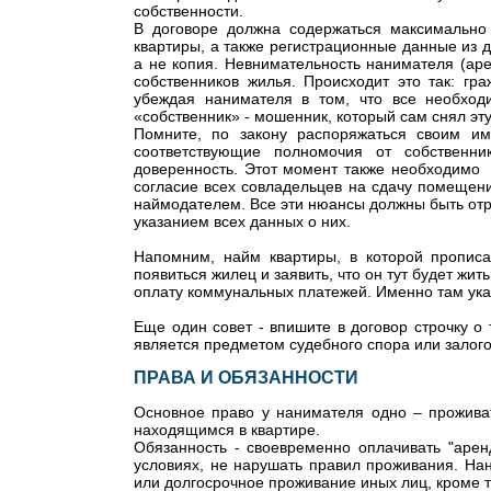
собственности.
В договоре должна содержаться максимально
квартиры, а также регистрационные данные из 
а не копия. Невнимательность нанимателя (ар
собственников жилья. Происходит это так: гр
убеждая нанимателя в том, что все необходи
«собственник» - мошенник, который сам снял эту
Помните, по закону распоряжаться своим и
соответствующие полномочия от собственн
доверенность. Этот момент также необходимо 
согласие всех совладельцев на сдачу помещени
наймодателем. Все эти нюансы должны быть отр
указанием всех данных о них.
Напомним, найм квартиры, в которой прописа
появиться жилец и заявить, что он тут будет жит
оплату коммунальных платежей. Именно там ука
Еще один совет - впишите в договор строчку о
является предметом судебного спора или залог
ПРАВА И ОБЯЗАННОСТИ
Основное право у нанимателя одно – прожива
находящимся в квартире.
Обязанность - своевременно оплачивать "аренд
условиях, не нарушать правил проживания. Нан
или долгосрочное проживание иных лиц, кроме те