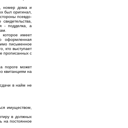
ы, номер дома и
ых был оригинал,
стороны псевдо-
 свидетельства,
я - подделка, а
рам.
 которое имеет
но оформленная
димо письменное
о, кто выступает
ве прописанных с
на пороге может
 по квитанциям на
 сдачи в найм не
ься имуществом,
артиру в должных
ть на постоянное