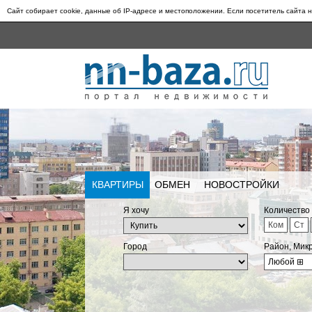
Сайт собирает cookie, данные об IP-адресе и местоположении. Если посетитель сайта н
КВАРТИРЫ
ОБМЕН
НОВОСТРОЙКИ
Я хочу
Количество
Ком
Ст
Город
Район, Мик
Любой
⊞