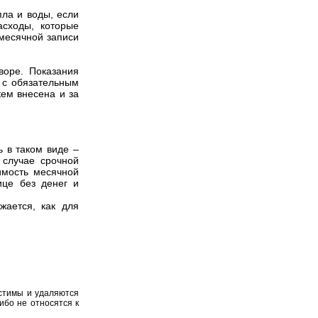
пла и воды, если
асходы, которые
емесячной записи
воре. Показания
 с обязательным
кем внесена и за
 в таком виде –
 случае срочной
имость месячной
ице без денег и
жается, как для
устимы и удаляются
ибо не относятся к