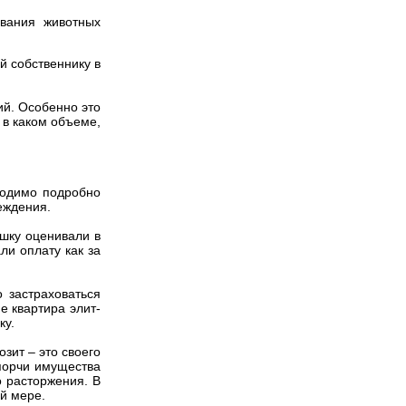
вания животных
й собственнику в
ий. Особенно это
и в каком объеме,
ходимо подробно
еждения.
ашку оценивали в
ли оплату как за
о застраховаться
е квартира элит-
ку.
зит – это своего
 порчи имущества
о расторжения. В
ой мере.