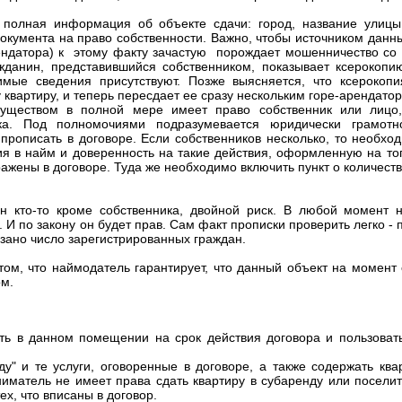
 полная информация об объекте сдачи: город, название улиц
документа на право собственности. Важно, чтобы источником данн
ендатора) к этому факту зачастую порождает мошенничество со 
ажданин, представившийся собственником, показывает ксерокопию
мые сведения присутствуют. Позже выясняется, что ксерокопи
 квартиру, и теперь пересдает ее сразу нескольким горе-арендато
муществом в полной мере имеет право собственник или лицо,
ика. Под полномочиями подразумевается юридически грамот
прописать в договоре. Если собственников несколько, то необхо
я в найм и доверенность на такие действия, оформленную на тог
ажены в договоре. Туда же необходимо включить пункт о количест
н кто-то кроме собственника, двойной риск. В любой момент 
ь. И по закону он будет прав. Сам факт прописки проверить легко -
зано число зарегистрированных граждан.
 том, что наймодатель гарантирует, что данный объект на момент
ом.
ть в данном помещении на срок действия договора и пользоват
у" и те услуги, оговоренные в договоре, а также содержать кв
иматель не имеет права сдать квартиру в субаренду или посели
х, что вписаны в договор.