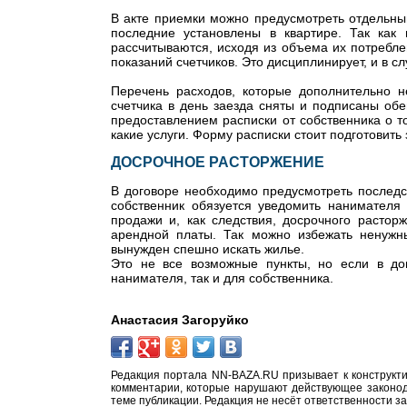
В акте приемки можно предусмотреть отдельный
последние установлены в квартире. Так как
рассчитываются, исходя из объема их потребле
показаний счетчиков. Это дисциплинирует, и в с
Перечень расходов, которые дополнительно н
счетчика в день заезда сняты и подписаны об
предоставлением расписки от собственника о то
какие услуги. Форму расписки стоит подготовить
ДОСРОЧНОЕ РАСТОРЖЕНИЕ
В договоре необходимо предусмотреть последс
собственник обязуется уведомить нанимателя
продажи и, как следствия, досрочного растор
арендной платы. Так можно избежать ненужны
вынужден спешно искать жилье.
Это не все возможные пункты, но если в до
нанимателя, так и для собственника.
Анастасия Загоруйко
Редакция портала NN-BAZA.RU призывает к конструкти
комментарии, которые нарушают действующее законода
теме публикации. Редакция не несёт ответственности з