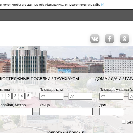
е хочет, чтобы его данные обрабатывались, он может покинуть сайт.
[x]
КОТТЕДЖНЫЕ ПОСЕЛКИ / ТАУНХАУСЫ
ДОМА / ДАЧИ / ГА
 комнат
Площадь кв.м.
Площадь участка (с
1
2
3
4
5
—
—
рорайон, Метро
Улица
Дом
Без
Подробный поиск
▼