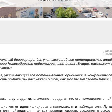
Дата п
Просм
еальный договор аренды, учитывающий все потенциальные юрид
uo;Новосибирская недвижимость.nn-baza.ru&raquo; расскажет о
 жилья.
ья, учитывающий все потенциальные юридические конфликты ст
ь.nn-baza.ru» расскажет о том, как мог бы выглядеть близкий
ражена суть сделки, а именно передача жилого помещения в най
ющие четко идентифицировать нанимателя и наймодателя. Лучш
 для наймодателя, так как позволит сверить сведения в свидет