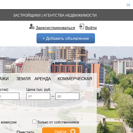
[x]
ЗАСТРОЙЩИКИ
|
АГЕНТСТВА НЕДВИЖИМОСТИ
Зарегистрироваться
Войти
+ Добавить объявление
РАЖИ
ЗЕМЛЯ
АРЕНДА
КОММЕРЧЕСКАЯ
отки)
Цена тыс. руб.
—
 комиссии
Только от собственников
Очистить