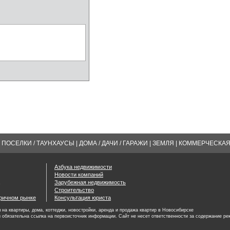
ПОСЕЛКИ / ТАУНХАУСЫ
|
ДОМА / ДАЧИ / ГАРАЖИ
|
ЗЕМЛЯ
|
КОММЕРЧЕСКА
Азбука недвижимости
Новости компаний
Зарубежная недвижимость
Строительство
оричном рынке
Консультация юриста
на квартиры, дома, коттеджи, новостройки, аренда и продажа квартир в Новосибирске
 обязательна ссылка на первоисточник информации. Сайт не несет ответственности за содержание ре