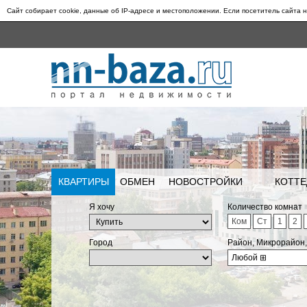
Сайт собирает cookie, данные об IP-адресе и местоположении. Если посетитель сайта н
КВАРТИРЫ
ОБМЕН
НОВОСТРОЙКИ
КОТТЕ
Я хочу
Количество комнат
Ком
Ст
1
2
Город
Район, Микрорайон
Любой
⊞