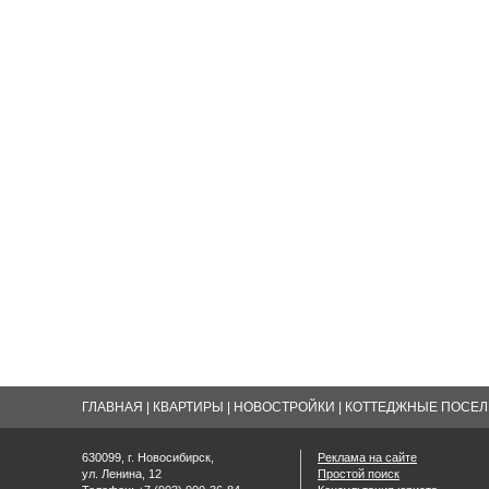
ГЛАВНАЯ
|
КВАРТИРЫ
|
НОВОСТРОЙКИ
|
КОТТЕДЖНЫЕ ПОСЕЛК
630099, г. Новосибирск,
Реклама на сайте
ул. Ленина, 12
Простой поиск