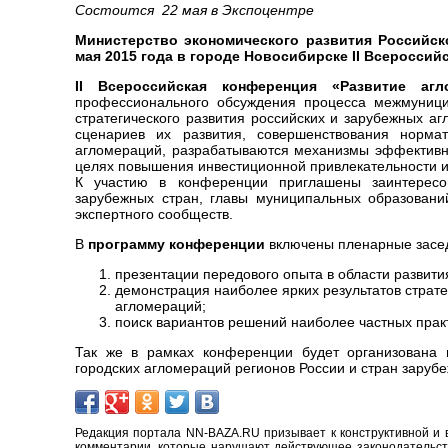
Состоится 22 мая в Экспоцентре
Министерство экономического развития Российск
мая 2015 года в городе Новосибирске II Всеросси
II Всероссийская конференция «Развитие аг
профессионального обсуждения процесса межмуници
стратегического развития российских и зарубежных а
сценариев их развития, совершенствования нормати
агломераций, разрабатываются механизмы эффективно
целях повышения инвестиционной привлекательности и
К участию в конференции приглашены заинтересов
зарубежных стран, главы муниципальных образований
экспертного сообществ.
В
программу конференции
включены пленарные засед
презентации передового опыта в области развити
демонстрация наиболее ярких результатов страте
агломераций;
поиск вариантов решений наиболее частных прак
Так же в рамках конференции будет организована
городских агломераций регионов России и стран зарубе
Редакция портала NN-BAZA.RU призывает к конструктивной и 
комментарии, которые нарушают действующее законодательство