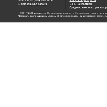
Телефон: +7 (903) 900-36-84
Консультация юриста
E-mail:
com@nn-baza.ru
Цены на квартиры
Средние цены на вторичном р
© 2008-2026 Недвижимость Новосибирска, квартиры в Новосибирске, цены на квартир
Материалы сайта защищены Законом об авторском праве. При цитировании обязатель