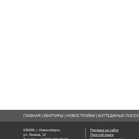
ГЛАВНАЯ
|
КВАРТИРЫ
|
НОВОСТРОЙКИ
|
КОТТЕДЖНЫЕ ПОСЕЛК
630099, г. Новосибирск,
Реклама на сайте
ул. Ленина, 12
Простой поиск