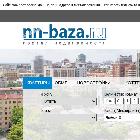
Сайт собирает cookie, данные об IP-адресе и местоположении. Если посетитель сайта н
КВАРТИРЫ
ОБМЕН
НОВОСТРОЙКИ
КОТТЕ
Я хочу
Количество комнат
Ком
Ст
1
2
Город
Район, Микрорайон
Любой
⊞