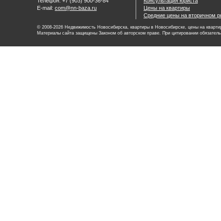
Телефон: +7 (903) 900-36-84
Консультация юриста
E-mail:
com@nn-baza.ru
Цены на квартиры
Средние цены на вторичном р
© 2008-2026 Недвижимость Новосибирска, квартиры в Новосибирске, цены на квартир
Материалы сайта защищены Законом об авторском праве. При цитировании обязатель