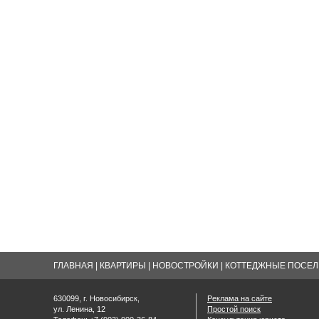
ГЛАВНАЯ
|
КВАРТИРЫ
|
НОВОСТРОЙКИ
|
КОТТЕДЖНЫЕ ПОСЕЛК
630099, г. Новосибирск,
Реклама на сайте
ул. Ленина, 12
Простой поиск