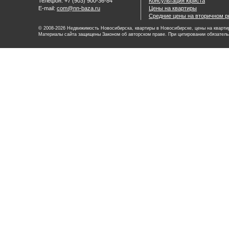
Телефон: +7 (903) 900-36-84
Консультация юриста
E-mail:
com@nn-baza.ru
Цены на квартиры
Средние цены на вторичном р
© 2008-2026 Недвижимость Новосибирска, квартиры в Новосибирске, цены на квартир
Материалы сайта защищены Законом об авторском праве. При цитировании обязатель