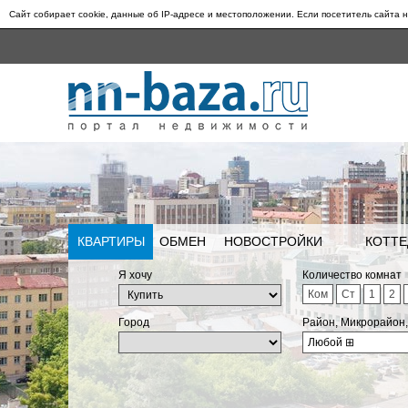
Сайт собирает cookie, данные об IP-адресе и местоположении. Если посетитель сайта н
КВАРТИРЫ
ОБМЕН
НОВОСТРОЙКИ
КОТТЕ
Я хочу
Количество комнат
Ком
Ст
1
2
Город
Район, Микрорайон
Любой
⊞