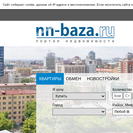
Сайт собирает cookie, данные об IP-адресе и местоположении. Если посетитель сайта н
КВАРТИРЫ
ОБМЕН
НОВОСТРОЙКИ
Я хочу
Количество
Ком
Ст
Город
Район, Мик
Любой
⊞