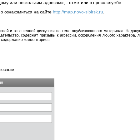
ому или нескольким адресам», - отметили в пресс-службе.
о ознакомиться на сайте
http://map.novo-sibirsk.ru
.
вной и взвешенной дискуссии по теме опубликованного материала. Недоп
тельство, содержат призывы к агрессии, оскорбления любого характера, л
а содержание комментариев.
олезным
ия