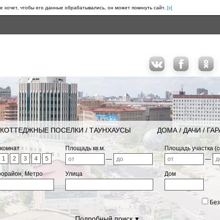
е хочет, чтобы его данные обрабатывались, он может покинуть сайт.
[x]
КОТТЕДЖНЫЕ ПОСЕЛКИ / ТАУНХАУСЫ
ДОМА / ДАЧИ / ГА
 комнат
Площадь кв.м.
Площадь участка (с
1
2
3
4
5
—
—
рорайон, Метро
Улица
Дом
Без
Подробный поиск
▼