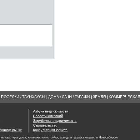
ПОСЕЛКИ / ТАУНХАУСЫ
|
ДОМА / ДАЧИ / ГАРАЖИ
|
ЗЕМЛЯ
|
КОММЕРЧЕСКА
Азбука недвижимости
Новости компаний
Зарубежная недвижимость
Строительство
оричном рынке
Консультация юриста
на квартиры, дома, коттеджи, новостройки, аренда и продажа квартир в Новосибирске