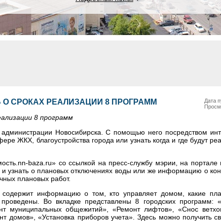
 О СРОКАХ РЕАЛИЗАЦИИ 8 ПРОГРАММ
Дата п
Просм
еализации 8 программ
администрации Новосибирска. С помощью него посредством инт
ере ЖКХ, благоустройства города или узнать когда и где будут ре
сть.nn-baza.ru» со ссылкой на пресс-службу мэрии, на портале
о и узнать о плановых отключениях воды или же информацию о ко
чных плановых работ.
 содержит информацию о том, кто управляет домом, какие пл
проведены. Во вкладке представлены 8 городских программ: «
онт муниципальных общежитий», «Ремонт лифтов», «Снос ветхо
нт домов», «Установка приборов учета». Здесь можно получить с