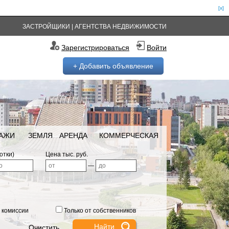
[x]
ЗАСТРОЙЩИКИ
|
АГЕНТСТВА НЕДВИЖИМОСТИ
Зарегистрироваться
Войти
+ Добавить объявление
РАЖИ
ЗЕМЛЯ
АРЕНДА
КОММЕРЧЕСКАЯ
отки)
Цена тыс. руб.
—
 комиссии
Только от собственников
Очистить