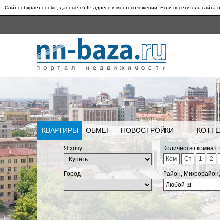
Сайт собирает cookie, данные об IP-адресе и местоположении. Если посетитель сайта н
КВАРТИРЫ
ОБМЕН
НОВОСТРОЙКИ
КОТТЕ
Я хочу
Количество комнат
Ком
Ст
1
2
Город
Район, Микрорайон
Любой
⊞