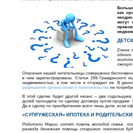
Большо
как ср
неодно
могут 
правов
недвиж
ДЕТСК
Елена 
одного
жилпло
смогут
Опасения нашей читательницы совершенно беспочвенны
в нем зарегистрированы. Статья 209 Гражданского ко
недвижимостью, в том числе и отчуждает ее. В дан
разрешение органа опеки и попечительства
не потребуе
В этой сделке будет другой нюанс – два содольщика
долей проходила по одному договору купли-продажи. 
Да и сделку по приобретению всего лишь доли, если оф
«СУПРУЖЕСКАЯ» ИПОТЕКА И РОДИТЕЛЬСКИ
Родители Марии хотят помочь молодой семье, пог
развода денежная помощь старшего поколения бу