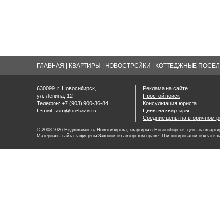
ГЛАВНАЯ
|
КВАРТИРЫ
|
НОВОСТРОЙКИ
|
КОТТЕДЖНЫЕ ПОСЕЛК
630099, г. Новосибирск,
Реклама на сайте
ул. Ленина, 12
Простой поиск
Телефон: +7 (903) 900-36-84
Консультация юриста
E-mail:
com@nn-baza.ru
Цены на квартиры
Средние цены на вторичном р
© 2008-2026 Недвижимость Новосибирска, квартиры в Новосибирске, цены на квартир
Материалы сайта защищены Законом об авторском праве. При цитировании обязатель