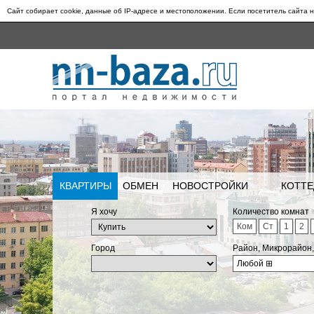
Сайт собирает cookie, данные об IP-адресе и местоположении. Если посетитель сайта н
КВАРТИРЫ
ОБМЕН
НОВОСТРОЙКИ
КОТТЕ
Я хочу
Количество комнат
Ком
Ст
1
2
Город
Район, Микрорайон
Любой
⊞