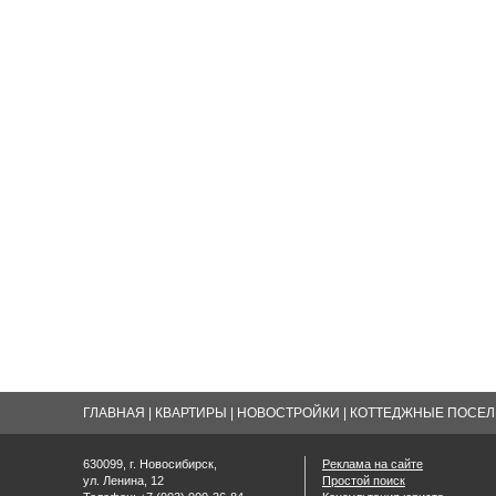
ГЛАВНАЯ
|
КВАРТИРЫ
|
НОВОСТРОЙКИ
|
КОТТЕДЖНЫЕ ПОСЕЛК
630099, г. Новосибирск,
Реклама на сайте
ул. Ленина, 12
Простой поиск