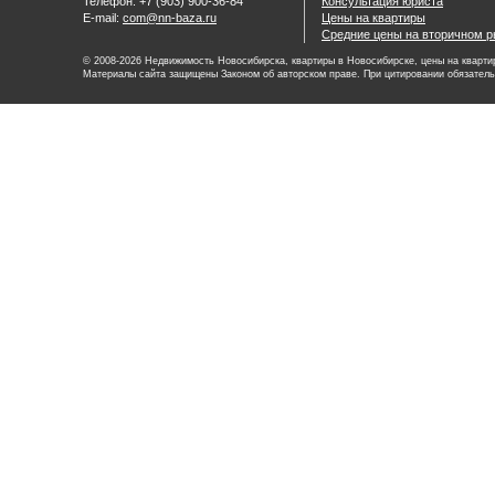
Телефон: +7 (903) 900-36-84
Консультация юриста
E-mail:
com@nn-baza.ru
Цены на квартиры
Средние цены на вторичном р
© 2008-2026 Недвижимость Новосибирска, квартиры в Новосибирске, цены на квартир
Материалы сайта защищены Законом об авторском праве. При цитировании обязатель