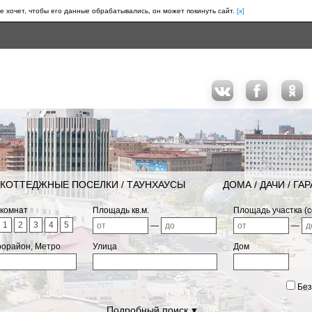
е хочет, чтобы его данные обрабатывались, он может покинуть сайт.
[x]
КОТТЕДЖНЫЕ ПОСЕЛКИ / ТАУНХАУСЫ
ДОМА / ДАЧИ / ГА
 комнат
Площадь кв.м.
Площадь участка (с
1
2
3
4
5
—
—
рорайон, Метро
Улица
Дом
Без
Подробный поиск
▼