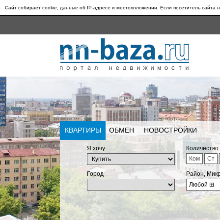
Сайт собирает cookie, данные об IP-адресе и местоположении. Если посетитель сайта н
КВАРТИРЫ
ОБМЕН
НОВОСТРОЙКИ
Я хочу
Количество
Ком
Ст
Город
Район, Мик
Любой
⊞