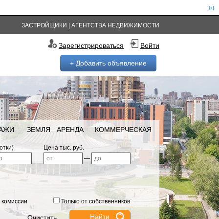
[x]
ЗАСТРОЙЩИКИ
|
АГЕНТСТВА НЕДВИЖИМОСТИ
Зарегистрироваться
Войти
+ Добавить объявление
РАЖИ
ЗЕМЛЯ
АРЕНДА
КОММЕРЧЕСКАЯ
отки)
Цена тыс. руб.
—
 комиссии
Только от собственников
Очистить