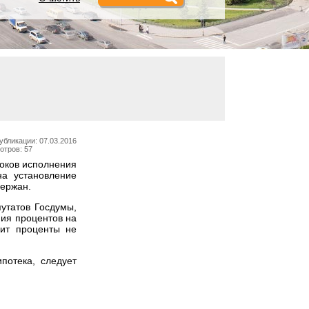
убликации: 07.03.2016
отров: 57
оков исполнения
на установление
держан.
путатов Госдумы,
ния процентов на
дит проценты не
потека, следует