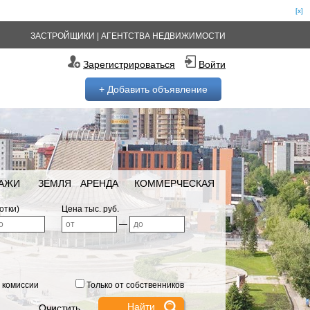
[x]
ЗАСТРОЙЩИКИ
|
АГЕНТСТВА НЕДВИЖИМОСТИ
Зарегистрироваться
Войти
+ Добавить объявление
РАЖИ
ЗЕМЛЯ
АРЕНДА
КОММЕРЧЕСКАЯ
отки)
Цена тыс. руб.
—
 комиссии
Только от собственников
Очистить