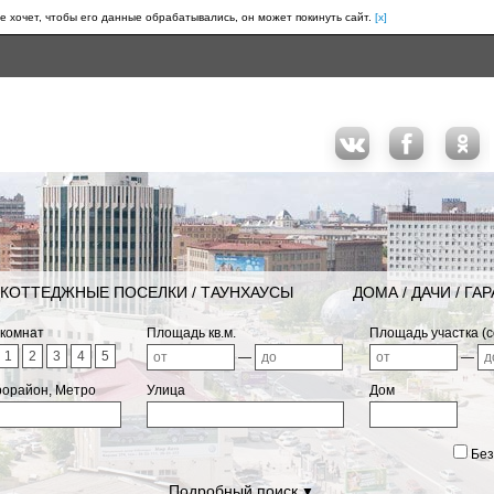
е хочет, чтобы его данные обрабатывались, он может покинуть сайт.
[x]
КОТТЕДЖНЫЕ ПОСЕЛКИ / ТАУНХАУСЫ
ДОМА / ДАЧИ / ГА
 комнат
Площадь кв.м.
Площадь участка (с
1
2
3
4
5
—
—
рорайон, Метро
Улица
Дом
Без
Подробный поиск
▼