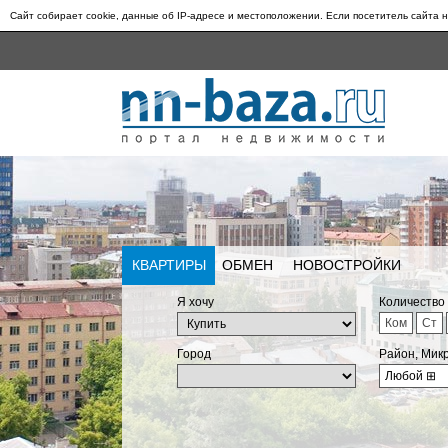
Сайт собирает cookie, данные об IP-адресе и местоположении. Если посетитель сайта н
КВАРТИРЫ
ОБМЕН
НОВОСТРОЙКИ
Я хочу
Количество
Ком
Ст
Город
Район, Мик
Любой
⊞