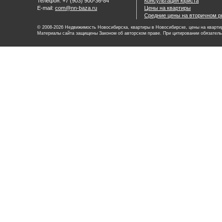
Телефон: +7 (903) 900-36-84
Консультация юриста
E-mail:
com@nn-baza.ru
Цены на квартиры
Средние цены на вторичном р
© 2008-2026 Недвижимость Новосибирска, квартиры в Новосибирске, цены на квартир
Материалы сайта защищены Законом об авторском праве. При цитировании обязатель