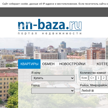
Сайт собирает cookie, данные об IP-адресе и местоположении. Если посетитель сайта н
КВАРТИРЫ
ОБМЕН
НОВОСТРОЙКИ
КОТТЕ
Я хочу
Количество комнат
Ком
Ст
1
2
Город
Район, Микрорайон
Любой
⊞