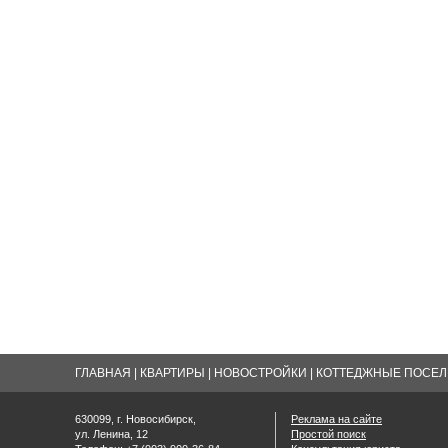
ГЛАВНАЯ
|
КВАРТИРЫ
|
НОВОСТРОЙКИ
|
КОТТЕДЖНЫЕ ПОСЕЛК
630099, г. Новосибирск,
Реклама на сайте
ул. Ленина, 12
Простой поиск