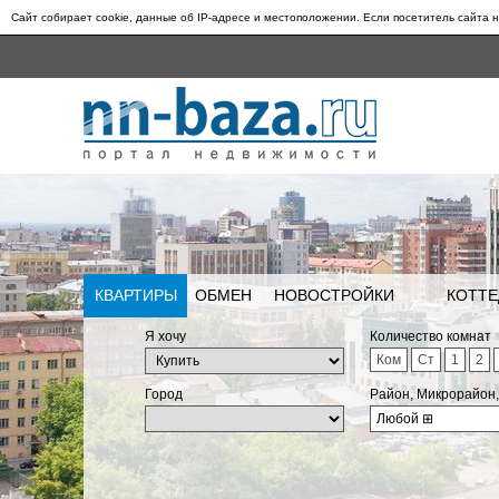
Сайт собирает cookie, данные об IP-адресе и местоположении. Если посетитель сайта н
КВАРТИРЫ
ОБМЕН
НОВОСТРОЙКИ
КОТТЕ
Я хочу
Количество комнат
Ком
Ст
1
2
Город
Район, Микрорайон
Любой
⊞