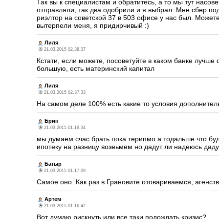
Так вы к специалистам и обратитесь, а то мы тут насов
отправляли, так два одобрили и я выбрал. Мне сбер по
риэлтор на советской 37 в 503 офисе у нас был. Может
вытерпели меня, я придирчивый :)
Лиля
21.03.2015 02.38.37
Кстати, если можете, посоветуйте в каком банке лучше 
большую, есть материнский капитал
Лиля
21.03.2015 02.37.33
На самом деле 100% есть какие то условия дополнител
Брин
21.03.2015 01.19.34
мы думаем счас брать пока терипмо а тодальше что буде
ипотеку на разницу возеьмем но дадут ли надеюсь дадут
Батыр
21.03.2015 01.17.09
Самое оно. Как раз в Грановите отовариваемся, агенств
Артем
21.03.2015 01.16.42
Вот думаю рискнуть или все таки подождать кризис?