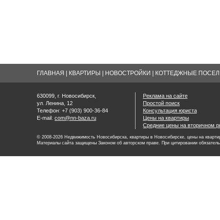
ГЛАВНАЯ
|
КВАРТИРЫ
|
НОВОСТРОЙКИ
|
КОТТЕДЖНЫЕ ПОСЕЛК
630099, г. Новосибирск,
Реклама на сайте
ул. Ленина, 12
Простой поиск
Телефон: +7 (903) 900-36-84
Консультация юриста
E-mail:
com@nn-baza.ru
Цены на квартиры
Средние цены на вторичном р
© 2008-2026 Недвижимость Новосибирска, квартиры в Новосибирске, цены на квартир
Материалы сайта защищены Законом об авторском праве. При цитировании обязатель