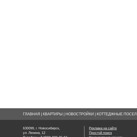
ГЛАВНАЯ
|
КВАРТИРЫ
|
НОВОСТРОЙКИ
|
КОТТЕДЖНЫЕ ПОСЕЛК
630099, г. Новосибирск,
Реклама на сайте
ул. Ленина, 12
Простой поиск