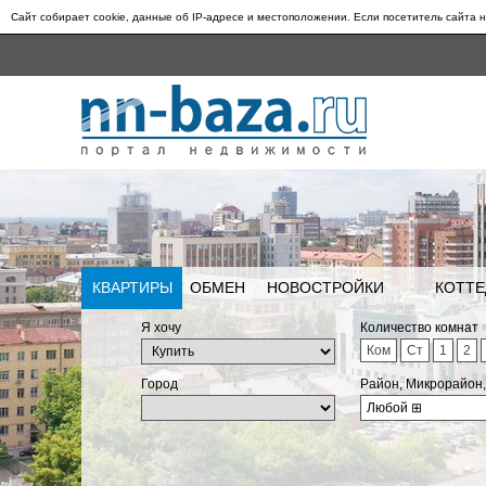
Сайт собирает cookie, данные об IP-адресе и местоположении. Если посетитель сайта н
КВАРТИРЫ
ОБМЕН
НОВОСТРОЙКИ
КОТТЕ
Я хочу
Количество комнат
Ком
Ст
1
2
Город
Район, Микрорайон
Любой
⊞