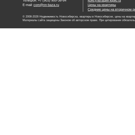
Телефон: +7 (903) 900-36-84
Консультация юриста
E-mail:
com@nn-baza.ru
Цены на квартиры
Средние цены на вторичном р
© 2008-2026 Недвижимость Новосибирска, квартиры в Новосибирске, цены на квартир
Материалы сайта защищены Законом об авторском праве. При цитировании обязатель