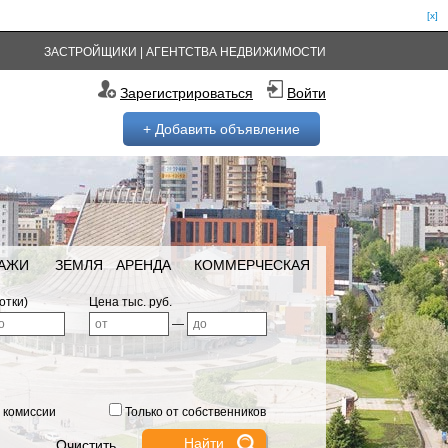
[x]
ЗАСТРОЙЩИКИ
|
АГЕНТСТВА НЕДВИЖИМОСТИ
Зарегистрироваться
Войти
+ Добавить объявление
РАЖИ
ЗЕМЛЯ
АРЕНДА
КОММЕРЧЕСКАЯ
отки)
Цена тыс. руб.
—
 комиссии
Только от собственников
Очистить