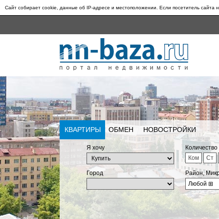
Сайт собирает cookie, данные об IP-адресе и местоположении. Если посетитель сайта н
КВАРТИРЫ
ОБМЕН
НОВОСТРОЙКИ
Я хочу
Количество
Ком
Ст
Город
Район, Мик
Любой
⊞