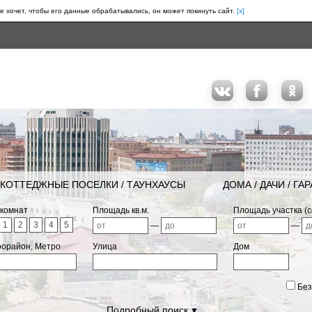
е хочет, чтобы его данные обрабатывались, он может покинуть сайт.
[x]
КОТТЕДЖНЫЕ ПОСЕЛКИ / ТАУНХАУСЫ
ДОМА / ДАЧИ / ГА
 комнат
Площадь кв.м.
Площадь участка (с
1
2
3
4
5
—
—
рорайон, Метро
Улица
Дом
Без
Подробный поиск
▼