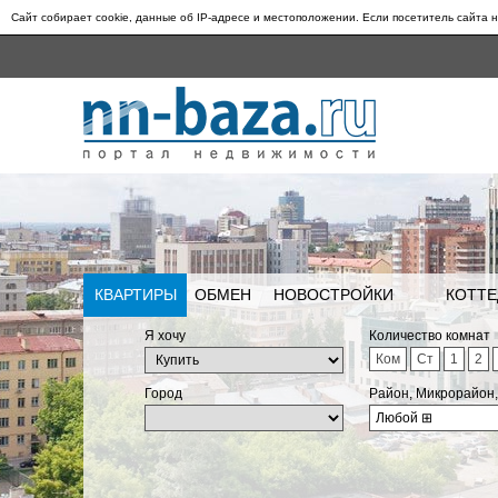
Сайт собирает cookie, данные об IP-адресе и местоположении. Если посетитель сайта н
КВАРТИРЫ
ОБМЕН
НОВОСТРОЙКИ
КОТТЕ
Я хочу
Количество комнат
Ком
Ст
1
2
Город
Район, Микрорайон
Любой
⊞