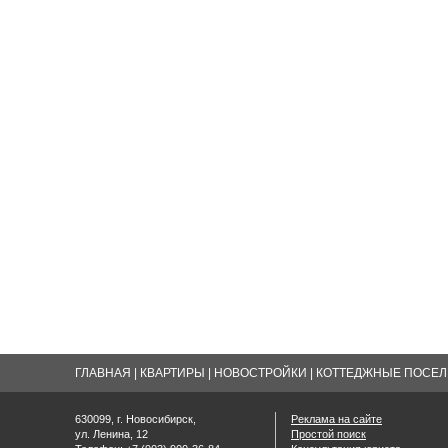
ГЛАВНАЯ
|
КВАРТИРЫ
|
НОВОСТРОЙКИ
|
КОТТЕДЖНЫЕ ПОСЕЛК
630099, г. Новосибирск,
Реклама на сайте
ул. Ленина, 12
Простой поиск