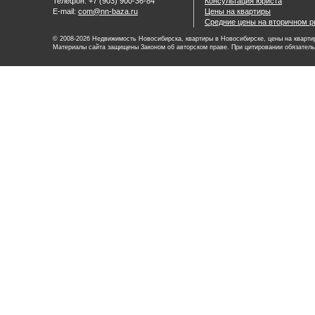
Телефон: +7 (903) 900-36-84
Консультация юриста
E-mail:
com@nn-baza.ru
Цены на квартиры
Средние цены на вторичном р
© 2008-2026 Недвижимость Новосибирска, квартиры в Новосибирске, цены на квартир
Материалы сайта защищены Законом об авторском праве. При цитировании обязатель