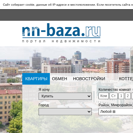
Сайт собирает cookie, данные об IP-адресе и местоположении. Если посетитель сайта н
КВАРТИРЫ
ОБМЕН
НОВОСТРОЙКИ
КОТТЕ
Я хочу
Количество комнат
Ком
Ст
1
2
Город
Район, Микрорайон
Любой
⊞