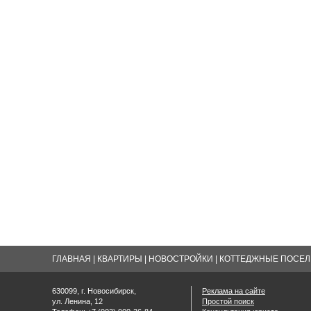
ГЛАВНАЯ
|
КВАРТИРЫ
|
НОВОСТРОЙКИ
|
КОТТЕДЖНЫЕ ПОСЕЛК
630099, г. Новосибирск,
Реклама на сайте
ул. Ленина, 12
Простой поиск