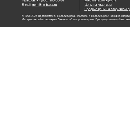
Телефон: +7 (903) 900-36-84
Консультация юриста
E-mail:
com@nn-baza.ru
Цены на квартиры
Средние цены на вторичном р
© 2008-2026 Недвижимость Новосибирска, квартиры в Новосибирске, цены на квартир
Материалы сайта защищены Законом об авторском праве. При цитировании обязатель