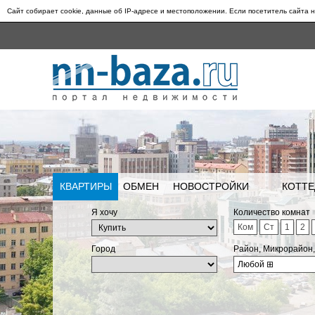
Сайт собирает cookie, данные об IP-адресе и местоположении. Если посетитель сайта н
КВАРТИРЫ
ОБМЕН
НОВОСТРОЙКИ
КОТТЕ
Я хочу
Количество комнат
Ком
Ст
1
2
Город
Район, Микрорайон
Любой
⊞