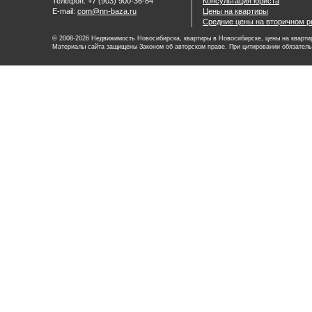
Телефон: +7 (903) 900-36-84
Консультация юриста
E-mail:
com@nn-baza.ru
Цены на квартиры
Средние цены на вторичном р
© 2008-2026 Недвижимость Новосибирска, квартиры в Новосибирске, цены на квартир
Материалы сайта защищены Законом об авторском праве. При цитировании обязатель