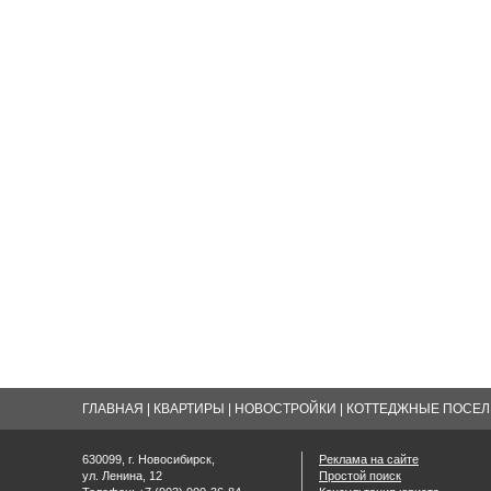
ГЛАВНАЯ
|
КВАРТИРЫ
|
НОВОСТРОЙКИ
|
КОТТЕДЖНЫЕ ПОСЕЛК
630099, г. Новосибирск,
Реклама на сайте
ул. Ленина, 12
Простой поиск