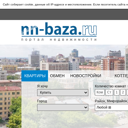
Сайт собирает cookie, данные об IP-адресе и местоположении. Если посетитель сайта н
КВАРТИРЫ
ОБМЕН
НОВОСТРОЙКИ
КОТТЕ
Я хочу
Количество комнат
Ком
Ст
1
2
Город
Район, Микрорайон
Любой
⊞