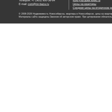
Телефон: +7 (903) 900-36-84
Консультация юриста
E-mail:
com@nn-baza.ru
Цены на квартиры
Средние цены на вторичном р
© 2008-2026 Недвижимость Новосибирска, квартиры в Новосибирске, цены на квартир
Материалы сайта защищены Законом об авторском праве. При цитировании обязатель