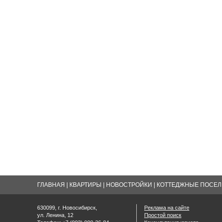
ГЛАВНАЯ
|
КВАРТИРЫ
|
НОВОСТРОЙКИ
|
КОТТЕДЖНЫЕ ПОСЕЛК
630099, г. Новосибирск,
Реклама на сайте
ул. Ленина, 12
Простой поиск