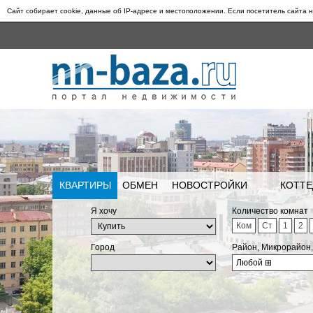
Сайт собирает cookie, данные об IP-адресе и местоположении. Если посетитель сайта н
КВАРТИРЫ
ОБМЕН
НОВОСТРОЙКИ
КОТТЕ
Я хочу
Количество комнат
Ком
Ст
1
2
Город
Район, Микрорайон
Любой
⊞