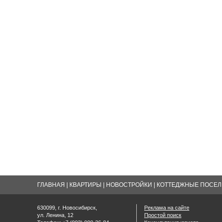
ГЛАВНАЯ
|
КВАРТИРЫ
|
НОВОСТРОЙКИ
|
КОТТЕДЖНЫЕ ПОСЕЛК
630099, г. Новосибирск,
Реклама на сайте
ул. Ленина, 12
Простой поиск