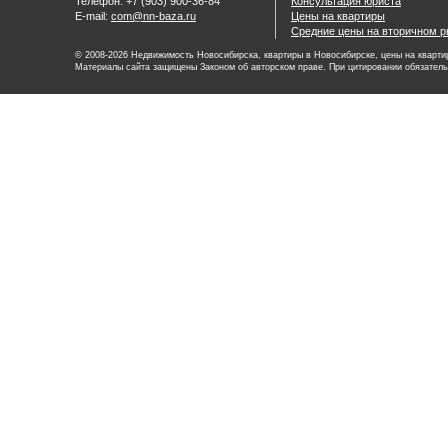
Телефон: +7 (903) 900-36-84
Консультация юриста
E-mail:
com@nn-baza.ru
Цены на квартиры
Средние цены на вторичном р
© 2008-2026 Недвижимость Новосибирска, квартиры в Новосибирске, цены на квартир
Материалы сайта защищены Законом об авторском праве. При цитировании обязатель