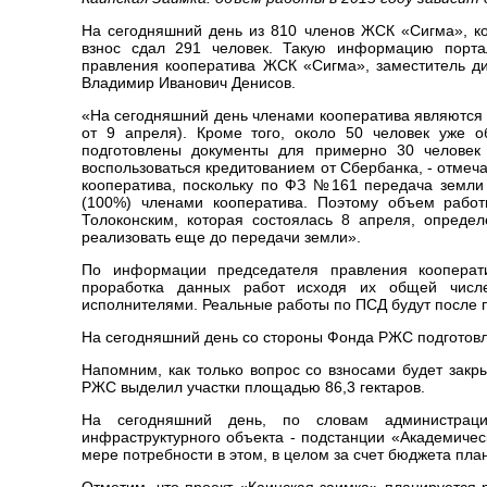
На сегодняшний день из 810 членов ЖСК «Сигма», ко
взнос сдал 291 человек. Такую информацию портал
правления кооператива ЖСК «Сигма», заместитель ди
Владимир Иванович Денисов.
«На сегодняшний день членами кооператива являются 
от 9 апреля). Кроме того, около 50 человек уже о
подготовлены документы для примерно 30 человек
воспользоваться кредитованием от Сбербанка, - отмеча
кооператива, поскольку по ФЗ №161 передача земли
(100%) членами кооператива. Поэтому объем работ
Толоконским, которая состоялась 8 апреля, опред
реализовать еще до передачи земли».
По информации председателя правления кооперат
проработка данных работ исходя их общей числе
исполнителями. Реальные работы по ПСД будут после 
На сегодняшний день со стороны Фонда РЖС подготовл
Напомним, к
ак только вопрос со взносами будет закр
РЖС выделил участки площадью 86,3 гектаров.
На сегодняшний день, по словам администраци
инфраструктурного объекта - подстанции «Академичес
мере потребности в этом, в целом за счет бюджета план