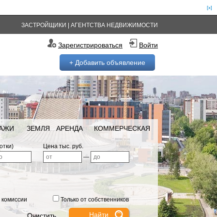
[x]
ЗАСТРОЙЩИКИ
|
АГЕНТСТВА НЕДВИЖИМОСТИ
Зарегистрироваться
Войти
+ Добавить объявление
РАЖИ
ЗЕМЛЯ
АРЕНДА
КОММЕРЧЕСКАЯ
отки)
Цена тыс. руб.
—
 комиссии
Только от собственников
Очистить