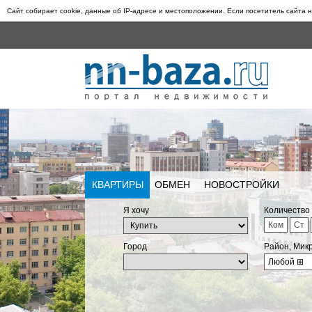
Сайт собирает cookie, данные об IP-адресе и местоположении. Если посетитель сайта н
КВАРТИРЫ
ОБМЕН
НОВОСТРОЙКИ
Я хочу
Количество
Ком
Ст
Город
Район, Мик
Любой
⊞