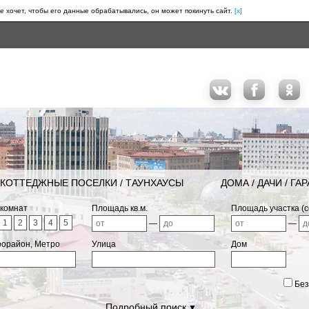
е хочет, чтобы его данные обрабатывались, он может покинуть сайт.
[x]
КОТТЕДЖНЫЕ ПОСЕЛКИ / ТАУНХАУСЫ
ДОМА / ДАЧИ / ГА
 комнат
Площадь кв.м.
Площадь участка (с
1
2
3
4
5
—
—
рорайон, Метро
Улица
Дом
Без
Подробный поиск
▼