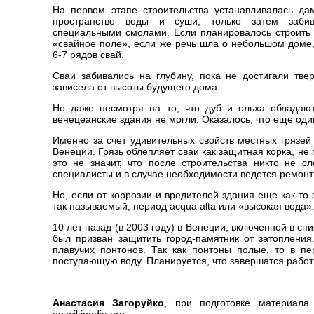
На первом этапе строительства устанавливалась да
пространство воды и суши, только затем забив
специальными смолами. Если планировалось строить 
«свайное поле», если же речь шла о небольшом доме,
6-7 рядов свай.
Сваи забивались на глубину, пока не достигали тве
зависела от высоты будущего дома.
Но даже несмотря на то, что дуб и ольха обладают
венецеанские здания не могли. Оказалось, что еще один
Именно за счет удивительных свойств местных грязей
Венеции. Грязь облепляет сваи как защитная корка, не
это не значит, что после строительства никто не с
специалисты и в случае необходимости ведется ремонт
Но, если от коррозии и вредителей здания еще как-то 
так называемый, период acqua alta или «высокая вода»
10 лет назад (в 2003 году) в Венеции, включенной в 
был призван защитить город-памятник от затопления.
плавучих понтонов. Так как понтоны полые, то в п
поступающую воду. Планируется, что завершатся работы
Анастасия Загоруйко
, при подготовке материала