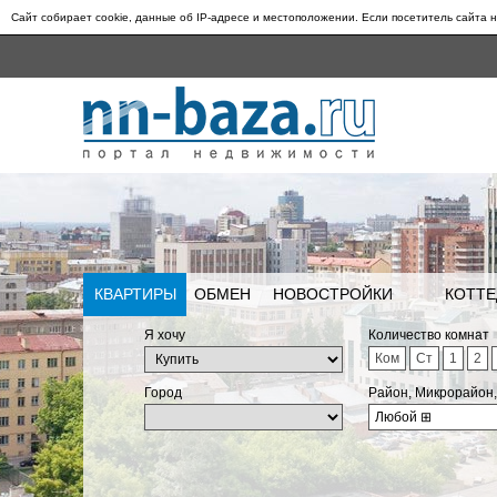
Сайт собирает cookie, данные об IP-адресе и местоположении. Если посетитель сайта н
КВАРТИРЫ
ОБМЕН
НОВОСТРОЙКИ
КОТТЕ
Я хочу
Количество комнат
Ком
Ст
1
2
Город
Район, Микрорайон
Любой
⊞