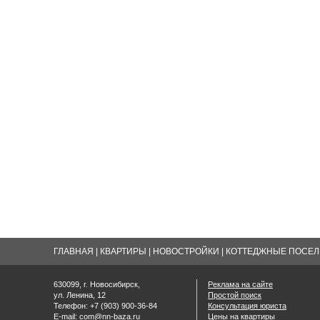
ГЛАВНАЯ
|
КВАРТИРЫ
|
НОВОСТРОЙКИ
|
КОТТЕДЖНЫЕ ПОСЕЛК
630099, г. Новосибирск,
Реклама на сайте
ул. Ленина, 12
Простой поиск
Телефон: +7 (903) 900-36-84
Консультация юриста
E-mail:
com@nn-baza.ru
Цены на квартиры