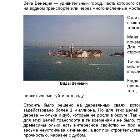
Bella Венеция — удивительный город, часть которого с
на водном транспорте или через многочисленные мост
Стоит
свою 
только
Меня 
почем
Для т
строи
Точно
местн
впосл
Когда
Виды Венеции
пришл
того,
появиться, мог уйти под воду.
Строить было решено на деревянных сваях, кото
задействовано более 1 миллиона. Но для этих целей
дерева — ольха и дуб, которые не росли в округе. Так
для этих целей транспорта в те временами не было, т
древесины ольхи есть интересное свойство — при 
весьма неустойчива к гниению, а вот при строительств
прочностью, наравне с дубом.