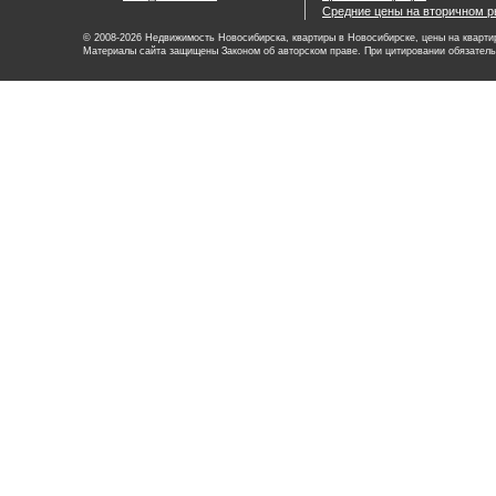
Средние цены на вторичном р
© 2008-2026 Недвижимость Новосибирска, квартиры в Новосибирске, цены на квартир
Материалы сайта защищены Законом об авторском праве. При цитировании обязатель