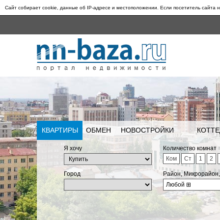
Сайт собирает cookie, данные об IP-адресе и местоположении. Если посетитель сайта н
КВАРТИРЫ
ОБМЕН
НОВОСТРОЙКИ
КОТТЕ
Я хочу
Количество комнат
Ком
Ст
1
2
Город
Район, Микрорайон
Любой
⊞