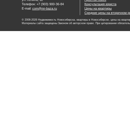
Телефон: +7 (903) 900-36-84
Консультация юриста
E-mail:
com@nn-baza.ru
Цены на квартиры
Средние цены на вторичном р
© 2008-2026 Недвижимость Новосибирска, квартиры в Новосибирске, цены на квартир
Материалы сайта защищены Законом об авторском праве. При цитировании обязатель