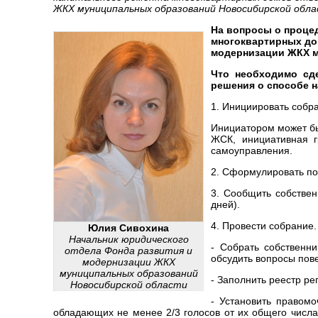
ЖКХ муниципальных образований Новосибирской обла
На вопросы о проце
многоквартирных до
модернизации ЖКХ м
Что необходимо сд
решения о способе 
1. Инициировать собр
Инициатором может бы
ЖСК, инициативная г
самоуправления.
2. Сформулировать по
3. Сообщить собствен
дней).
4. Провести собрание.
Юлия Сивохина
Начальник юридического
- Собрать собственн
отдела Фонда развития и
обсудить вопросы пов
модернизации ЖКХ
муниципальных образований
- Заполнить реестр р
Новосибирской области
- Установить правомо
обладающих не менее 2/3 голосов от их общего числа