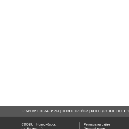
ГЛАВНАЯ
|
КВАРТИРЫ
|
НОВОСТРОЙКИ
|
КОТТЕДЖНЫЕ ПОСЕЛК
630099, г. Новосибирск,
Реклама на сайте
ул. Ленина, 12
Простой поиск