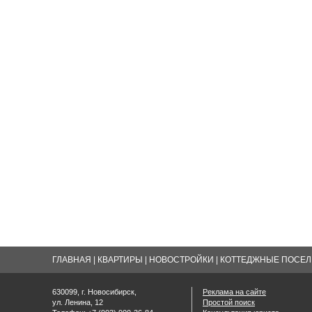
ГЛАВНАЯ
|
КВАРТИРЫ
|
НОВОСТРОЙКИ
|
КОТТЕДЖНЫЕ ПОСЕЛК
630099, г. Новосибирск,
Реклама на сайте
ул. Ленина, 12
Простой поиск