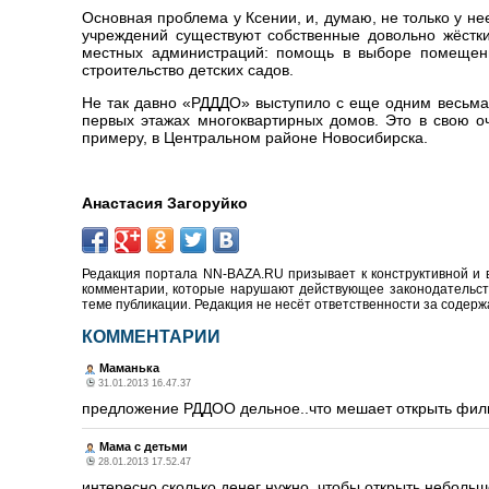
Основная проблема у Ксении, и, думаю, не только у н
учреждений существуют собственные довольно жёстк
местных администраций: помощь в выборе помещени
строительство детских садов.
Не так давно «РДДДО» выступило с еще одним весьм
первых этажах многоквартирных домов. Это в свою оч
примеру, в Центральном районе Новосибирска.
Анастасия Загоруйко
Редакция портала NN-BAZA.RU призывает к конструктивной и 
комментарии, которые нарушают действующее законодательство
теме публикации. Редакция не несёт ответственности за содер
КОММЕНТАРИИ
Маманька
31.01.2013 16.47.37
предложение РДДОО дельное..что мешает открыть фил
Мама с детьми
28.01.2013 17.52.47
интересно сколько денег нужно, чтобы открыть неболь