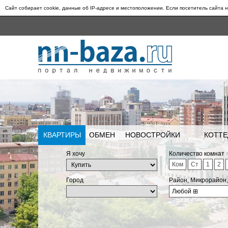
Сайт собирает cookie, данные об IP-адресе и местоположении. Если посетитель сайта н
КВАРТИРЫ
ОБМЕН
НОВОСТРОЙКИ
КОТТЕ
Я хочу
Количество комнат
Ком
Ст
1
2
Город
Район, Микрорайон
Любой
⊞