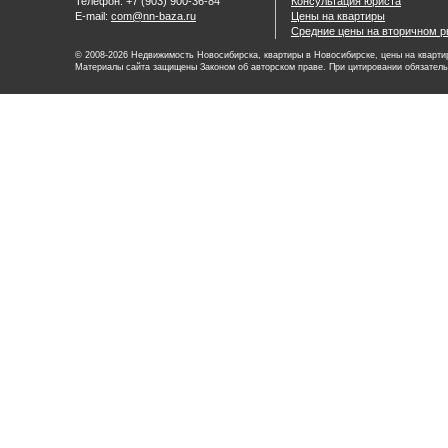
Телефон: +7 (903) 900-36-84
Консультация юриста
E-mail:
com@nn-baza.ru
Цены на квартиры
Средние цены на вторичном р
© 2008-2026 Недвижимость Новосибирска, квартиры в Новосибирске, цены на квартир
Материалы сайта защищены Законом об авторском праве. При цитировании обязатель