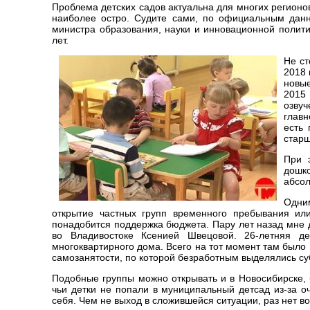
Проблема детских садов актуальна для многих регионов
наиболее остро. Судите сами, по официальным данн
министра образования, науки и инновационной полити
лет.
Не ст
2018 
новые
2015 
озву
главн
есть 
старш
При 
дошко
абсол
Одним
открытие частных групп временного пребывания или
понадобится поддержка бюджета. Пару лет назад мне 
во Владивостоке Ксенией Швецовой. 26-летняя д
многоквартирного дома. Всего на тот момент там было
самозанятости, по которой безработным выделялись су
Подобные группы можно открывать и в Новосибирске,
чьи детки не попали в муниципальный детсад из-за о
себя. Чем не выход в сложившейся ситуации, раз нет в