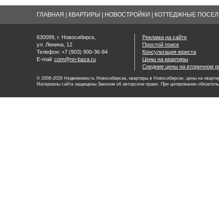
ГЛАВНАЯ
|
КВАРТИРЫ
|
НОВОСТРОЙКИ
|
КОТТЕДЖНЫЕ ПОСЕЛК
630099, г. Новосибирск,
Реклама на сайте
ул. Ленина, 12
Простой поиск
Телефон: +7 (903) 900-36-84
Консультация юриста
E-mail:
com@nn-baza.ru
Цены на квартиры
Средние цены на вторичном р
© 2008-2026 Недвижимость Новосибирска, квартиры в Новосибирске, цены на квартир
Материалы сайта защищены Законом об авторском праве. При цитировании обязатель