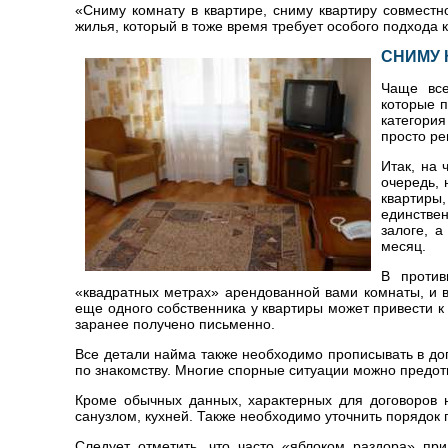
«Сниму комнату в квартире, сниму квартиру совместн
жилья, который в тоже время требует особого подхода к
СНИМУ 
Чаще все
которые п
категория
просто ре
Итак, на
очередь, 
квартиры,
единствен
залоге, 
месяц.
В против
«квадратных метрах» арендованной вами комнаты, и в
еще одного собственника у квартиры может привести 
заранее получено письменно.
Все детали найма также необходимо прописывать в дог
по знакомству. Многие спорные ситуации можно предот
Кроме обычных данных, характерных для договоров
санузлом, кухней. Также необходимо уточнить порядок
Следует отметить, что часто «яблоком раздора» пр