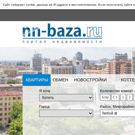
Сайт собирает cookie, данные об IP-адресе и местоположении. Если посетитель сайта н
КВАРТИРЫ
ОБМЕН
НОВОСТРОЙКИ
КОТТЕ
Я хочу
Количество комнат
Ком
Ст
1
2
Город
Район, Микрорайон
Любой
⊞