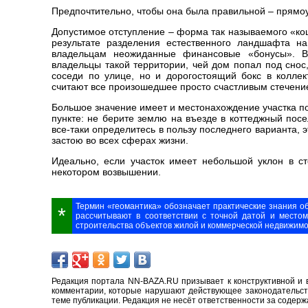
Предпочтительно, чтобы она была правильной – прямоу
Допустимое отступление – форма так называемого «кош
результате разделения естественного ландшафта н
владельцам неожиданные финансовые «бонусы». В
владельцы такой территории, чей дом попал под снос,
соседи по улице, но и дорогостоящий бокс в колле
считают все произошедшее просто счастливым стечение
Большое значение имеет и местонахождение участка п
пункте: не берите землю на въезде в коттеджный посе
все-таки определитесь в пользу последнего варианта,
застою во всех сферах жизни.
Идеально, если участок имеет небольшой уклон в с
некотором возвышении.
Термин «геомантика» обозначает практические знания об
*
рассчитывают в соответствии с точной датой и место
строительства объектов жилой и коммерческой недвижим
Редакция портала NN-BAZA.RU призывает к конструктивной и 
комментарии, которые нарушают действующее законодательство
теме публикации. Редакция не несёт ответственности за содер