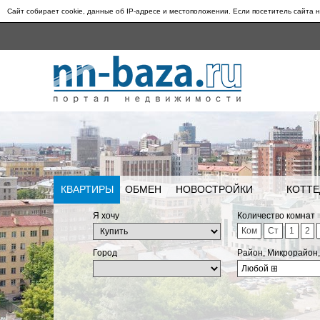
Сайт собирает cookie, данные об IP-адресе и местоположении. Если посетитель сайта н
КВАРТИРЫ
ОБМЕН
НОВОСТРОЙКИ
КОТТЕ
Я хочу
Количество комнат
Ком
Ст
1
2
Город
Район, Микрорайон
Любой
⊞