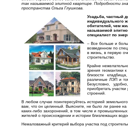
так называемой элитной квартире. Подробности зн
пространства Ольга Глушкова.
Усадьба, частный д
индивидуального жи
обитателей, чем жи
называемой элитной
специалист по энер
– Все больше и боль
возведенном по спец
в жизнь, в первую оч
строительство.
Крайне нежелательно
зрения геомантики к
близости кладбища
различные ЛЭП и то
Безусловно, удобн
приобретать участки
строений.
В любом случае поинтересуйтесь историей земельного 
вам, что он целинный. Выясните, не было ли ранее на
каких-либо захоронений, в том числе и промышленных
жителей о происхождении и истории близлежащих водо
Немаловажный критерий выбора участка под строительс