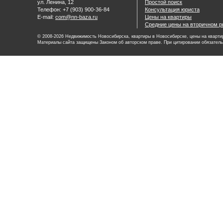
ул. Ленина, 12
Простой поиск
Телефон: +7 (903) 900-36-84
Консультация юриста
E-mail:
com@nn-baza.ru
Цены на квартиры
Средние цены на вторичном р
© 2008-2026 Недвижимость Новосибирска, квартиры в Новосибирске, цены на квартир
Материалы сайта защищены Законом об авторском праве. При цитировании обязатель