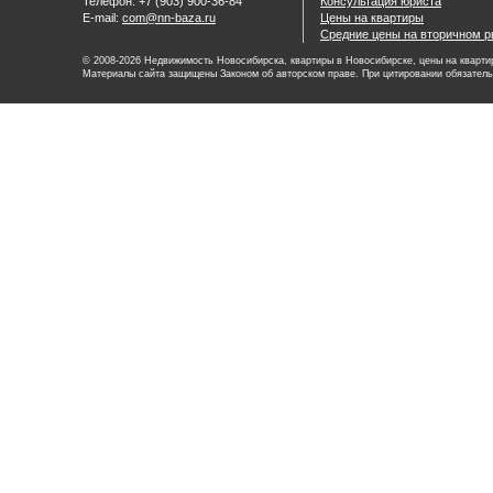
Телефон: +7 (903) 900-36-84
Консультация юриста
E-mail:
com@nn-baza.ru
Цены на квартиры
Средние цены на вторичном р
© 2008-2026 Недвижимость Новосибирска, квартиры в Новосибирске, цены на квартир
Материалы сайта защищены Законом об авторском праве. При цитировании обязатель