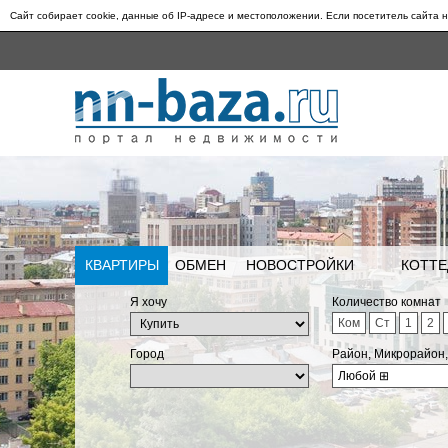
Сайт собирает cookie, данные об IP-адресе и местоположении. Если посетитель сайта н
КВАРТИРЫ
ОБМЕН
НОВОСТРОЙКИ
КОТТЕ
Я хочу
Количество комнат
Ком
Ст
1
2
Город
Район, Микрорайон
Любой
⊞