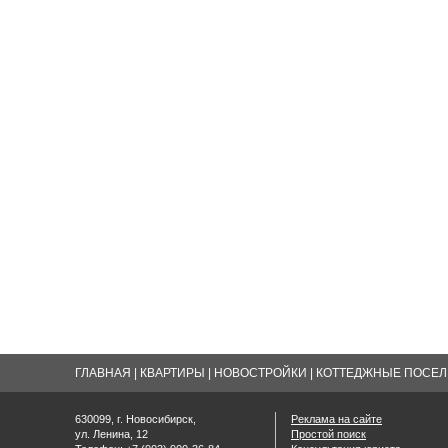
ГЛАВНАЯ
|
КВАРТИРЫ
|
НОВОСТРОЙКИ
|
КОТТЕДЖНЫЕ ПОСЕЛК
630099, г. Новосибирск,
Реклама на сайте
ул. Ленина, 12
Простой поиск