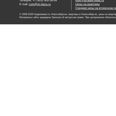
Телефон: +7 (903) 900-36-84
Консультация юриста
E-mail:
com@nn-baza.ru
Цены на квартиры
Средние цены на вторичном р
© 2008-2026 Недвижимость Новосибирска, квартиры в Новосибирске, цены на квартир
Материалы сайта защищены Законом об авторском праве. При цитировании обязатель