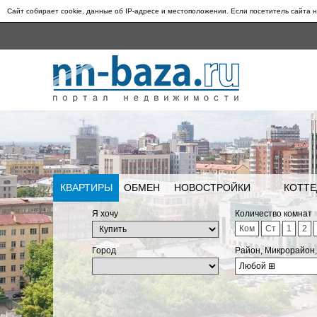
Сайт собирает cookie, данные об IP-адресе и местоположении. Если посетитель сайта н
КВАРТИРЫ
ОБМЕН
НОВОСТРОЙКИ
КОТТЕ
Я хочу
Количество комнат
Ком
Ст
1
2
Город
Район, Микрорайон
Любой
⊞