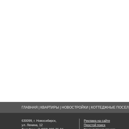
ГЛАВНАЯ
|
КВАРТИРЫ
|
НОВОСТРОЙКИ
|
КОТТЕДЖНЫЕ ПОСЕЛК
630099, г. Новосибирск,
Реклама на сайте
ул. Ленина, 12
Простой поиск