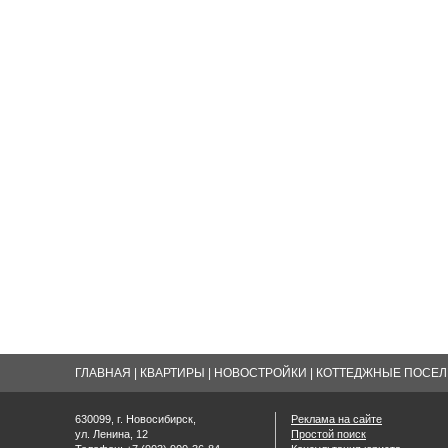
ГЛАВНАЯ
|
КВАРТИРЫ
|
НОВОСТРОЙКИ
|
КОТТЕДЖНЫЕ ПОСЕЛК
630099, г. Новосибирск,
Реклама на сайте
ул. Ленина, 12
Простой поиск