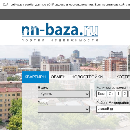
Сайт собирает cookie, данные об IP-адресе и местоположении. Если посетитель сайта н
КВАРТИРЫ
ОБМЕН
НОВОСТРОЙКИ
КОТТЕ
Я хочу
Количество комнат
Ком
Ст
1
2
Город
Район, Микрорайон
Любой
⊞