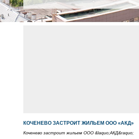
КОЧЕНЕВО ЗАСТРОИТ ЖИЛЬЕМ ООО «АКД»
Коченево застроит жильем ООО &laquo;АКД&raquo;