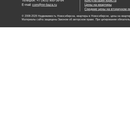
Телефон: +7 (903) 900-36-84
Консультация юриста
E-mail:
com@nn-baza.ru
Цены на квартиры
Средние цены на вторичном р
© 2008-2026 Недвижимость Новосибирска, квартиры в Новосибирске, цены на квартир
Материалы сайта защищены Законом об авторском праве. При цитировании обязатель