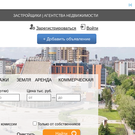
[x]
ЗАСТРОЙЩИКИ
|
АГЕНТСТВА НЕДВИЖИМОСТИ
Зарегистрироваться
Войти
+ Добавить объявление
РАЖИ
ЗЕМЛЯ
АРЕНДА
КОММЕРЧЕСКАЯ
отки)
Цена тыс. руб.
—
 комиссии
Только от собственников
Очистить