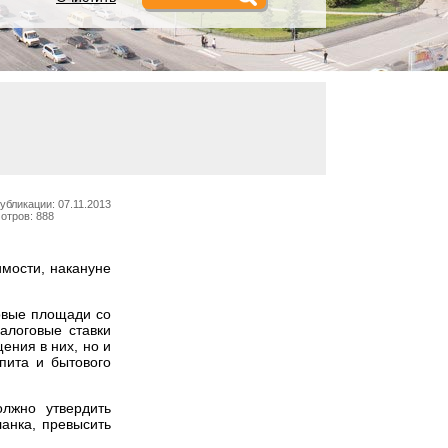
убликации: 07.11.2013
отров: 888
мости, накануне
овые площади со
алоговые ставки
ения в них, но и
пита и бытового
олжно утвердить
анка, превысить