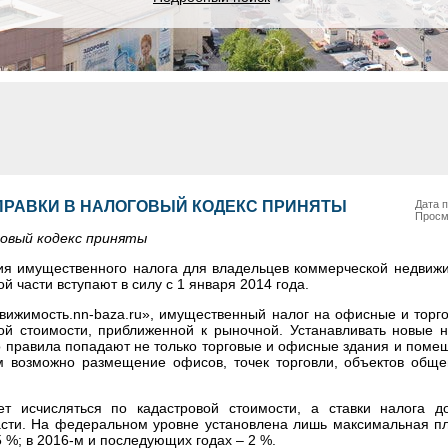
РАВКИ В НАЛОГОВЫЙ КОДЕКС ПРИНЯТЫ
Дата п
Просм
говый кодекс приняты
ия имущественного налога для владельцев коммерческой недвижи
 части вступают в силу с 1 января 2014 года.
вижимость.nn-baza.ru», имущественный налог на офисные и торг
ой стоимости, приближенной к рыночной. Устанавливать новые н
о правила попадают не только торговые и офисные здания и помещ
 возможно размещение офисов, точек торговли, объектов обще
ет исчисляться по кадастровой стоимости, а ставки налога д
сти. На федеральном уровне установлена лишь максимальная пл
,5 %; в 2016-м и последующих годах – 2 %.