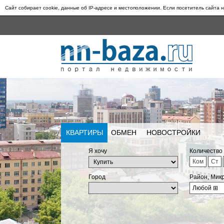
Сайт собирает cookie, данные об IP-адресе и местоположении. Если посетитель сайта н
КВАРТИРЫ
ОБМЕН
НОВОСТРОЙКИ
Я хочу
Количество
Ком
Ст
Город
Район, Мик
Любой
⊞