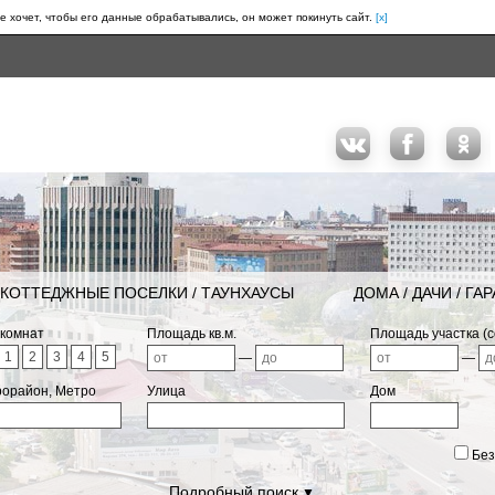
е хочет, чтобы его данные обрабатывались, он может покинуть сайт.
[x]
КОТТЕДЖНЫЕ ПОСЕЛКИ / ТАУНХАУСЫ
ДОМА / ДАЧИ / ГА
 комнат
Площадь кв.м.
Площадь участка (с
1
2
3
4
5
—
—
рорайон, Метро
Улица
Дом
Без
Подробный поиск
▼