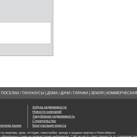
ПОСЕЛКИ / ТАУНХАУСЫ
|
ДОМА / ДАЧИ / ГАРАЖИ
|
ЗЕМЛЯ
|
КОММЕРЧЕСКА
Азбука недвижимости
Новости компаний
Зарубежная недвижимость
Строительство
оричном рынке
Консультация юриста
на квартиры, дома, коттеджи, новостройки, аренда и продажа квартир в Новосибирске
 обязательна ссылка на первоисточник информации. Сайт не несет ответственности за содержание ре