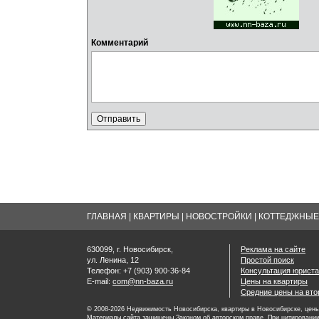
Комментарий
ГЛАВНАЯ
|
КВАРТИРЫ
|
НОВОСТРОЙКИ
|
КОТТЕДЖНЫЕ 
630099, г. Новосибирск,
Реклама на сайте
ул. Ленина, 12
Простой поиск
Телефон: +7 (903) 900-36-84
Консультация юриста
E-mail:
com@nn-baza.ru
Цены на квартиры
Средние цены на вт
© 2008-2026 Недвижимость Новосибирска, квартиры в Новосибирске, цены 
Материалы сайта защищены Законом об авторском праве. При цитировании