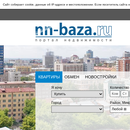
Сайт собирает cookie, данные об IP-адресе и местоположении. Если посетитель сайта н
КВАРТИРЫ
ОБМЕН
НОВОСТРОЙКИ
Я хочу
Количество
Ком
Ст
Город
Район, Мик
Любой
⊞