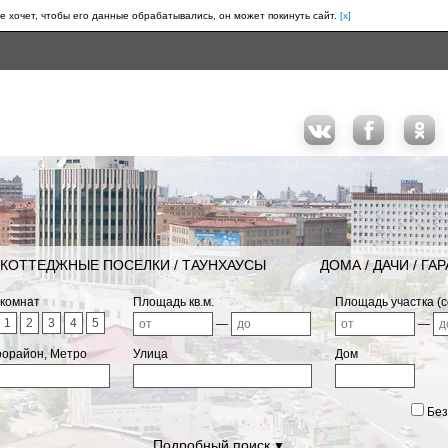
е хочет, чтобы его данные обрабатывались, он может покинуть сайт.
[x]
КОТТЕДЖНЫЕ ПОСЕЛКИ / ТАУНХАУСЫ
ДОМА / ДАЧИ / ГА
 комнат
Площадь кв.м.
Площадь участка (с
1
2
3
4
5
—
—
рорайон, Метро
Улица
Дом
Без
Подробный поиск
▼