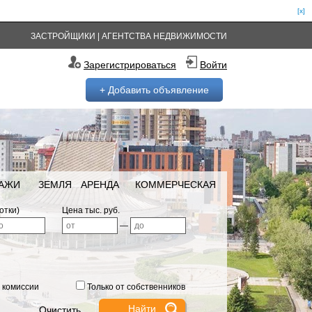
[x]
ЗАСТРОЙЩИКИ
|
АГЕНТСТВА НЕДВИЖИМОСТИ
Зарегистрироваться
Войти
+ Добавить объявление
РАЖИ
ЗЕМЛЯ
АРЕНДА
КОММЕРЧЕСКАЯ
отки)
Цена тыс. руб.
—
 комиссии
Только от собственников
Очистить