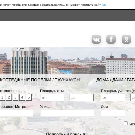
е хочет, чтобы его данные обрабатывались, он может покинуть сайт.
[x]
КОТТЕДЖНЫЕ ПОСЕЛКИ / ТАУНХАУСЫ
ДОМА / ДАЧИ / ГА
 комнат
Площадь кв.м.
Площадь участка (с
1
2
3
4
5
—
—
рорайон, Метро
Улица
Дом
Без
Подробный поиск
▼