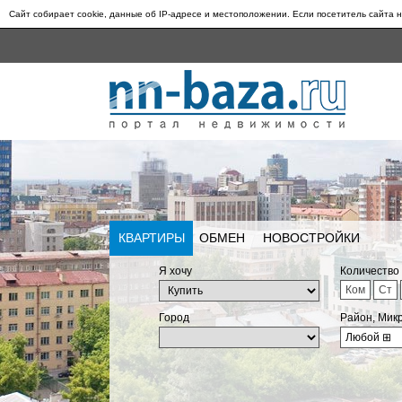
Сайт собирает cookie, данные об IP-адресе и местоположении. Если посетитель сайта н
КВАРТИРЫ
ОБМЕН
НОВОСТРОЙКИ
Я хочу
Количество
Ком
Ст
Город
Район, Мик
Любой
⊞