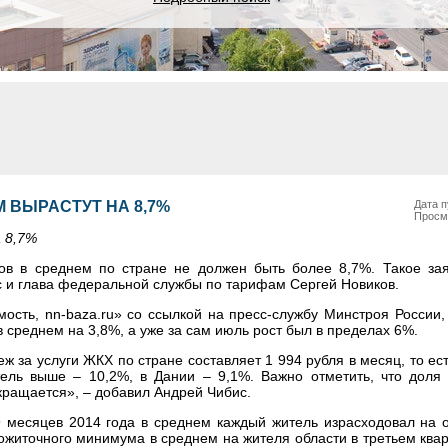
 ВЫРАСТУТ НА 8,7%
Дата п
Просм
 8,7%
ов в среднем по стране не должен быть более 8,7%. Такое за
 и глава федеральной службы по тарифам Сергей Новиков.
ость, nn-baza.ru» со ссылкой на пресс-службу Минстроя России,
 среднем на 3,8%, а уже за сам июль рост был в пределах 6%.
 за услуги ЖКХ по стране составляет 1 994 рубля в месяц, то ес
тель выше – 10,2%, в Дании – 9,1%. Важно отметить, что доля
ращается», – добавил Андрей Чибис.
9 месяцев 2014 года в среднем каждый житель израсходовал на 
рожиточного минимума в среднем на жителя области в третьем ква