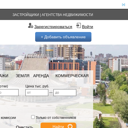
[x]
ЗАСТРОЙЩИКИ
|
АГЕНТСТВА НЕДВИЖИМОСТИ
Зарегистрироваться
Войти
+ Добавить объявление
РАЖИ
ЗЕМЛЯ
АРЕНДА
КОММЕРЧЕСКАЯ
отки)
Цена тыс. руб.
—
 комиссии
Только от собственников
Очистить