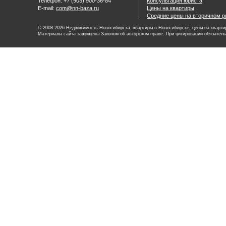
Телефон: +7 (903) 900-36-84
Консультация юриста
E-mail:
com@nn-baza.ru
Цены на квартиры
Средние цены на вторичном р
© 2008-2026 Недвижимость Новосибирска, квартиры в Новосибирске, цены на квартир
Материалы сайта защищены Законом об авторском праве. При цитировании обязатель