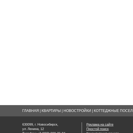
ГЛАВНАЯ
|
КВАРТИРЫ
|
НОВОСТРОЙКИ
|
КОТТЕДЖНЫЕ ПОСЕЛК
630099, г. Новосибирск,
Реклама на сайте
ул. Ленина, 12
Простой поиск