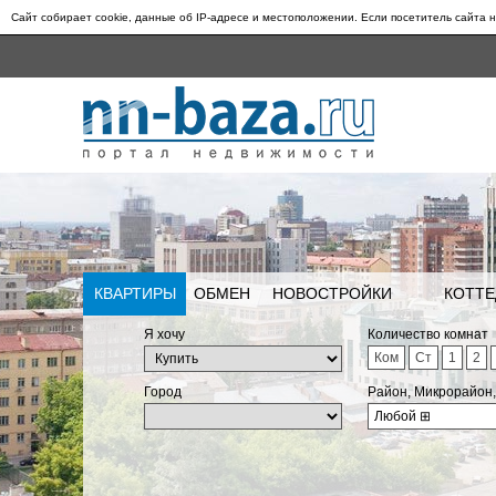
Сайт собирает cookie, данные об IP-адресе и местоположении. Если посетитель сайта н
КВАРТИРЫ
ОБМЕН
НОВОСТРОЙКИ
КОТТЕ
Я хочу
Количество комнат
Ком
Ст
1
2
Город
Район, Микрорайон
Любой
⊞