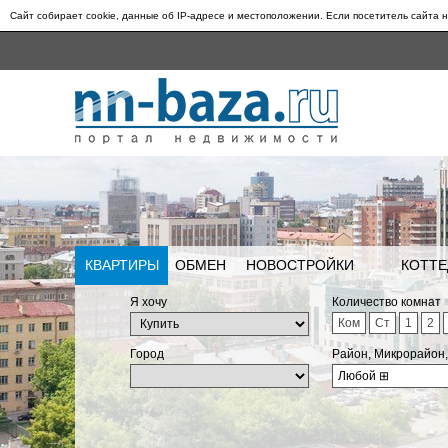
Сайт собирает cookie, данные об IP-адресе и местоположении. Если посетитель сайта н
КВАРТИРЫ
ОБМЕН
НОВОСТРОЙКИ
КОТТЕ
Я хочу
Количество комнат
Ком
Ст
1
2
Город
Район, Микрорайон
Любой
⊞