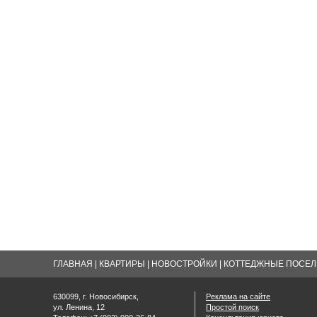
ГЛАВНАЯ
|
КВАРТИРЫ
|
НОВОСТРОЙКИ
|
КОТТЕДЖНЫЕ ПОСЕЛК
630099, г. Новосибирск,
Реклама на сайте
ул. Ленина, 12
Простой поиск