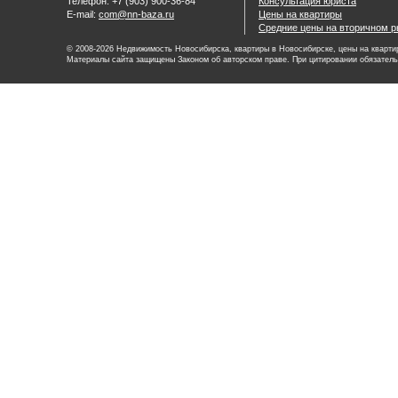
Телефон: +7 (903) 900-36-84
Консультация юриста
E-mail:
com@nn-baza.ru
Цены на квартиры
Средние цены на вторичном р
© 2008-2026 Недвижимость Новосибирска, квартиры в Новосибирске, цены на квартир
Материалы сайта защищены Законом об авторском праве. При цитировании обязатель