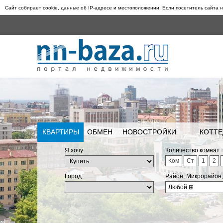
Сайт собирает cookie, данные об IP-адресе и местоположении. Если посетитель сайта н
КВАРТИРЫ
ОБМЕН
НОВОСТРОЙКИ
КОТТЕ
Я хочу
Количество комнат
Ком
Ст
1
2
Город
Район, Микрорайон
Любой
⊞