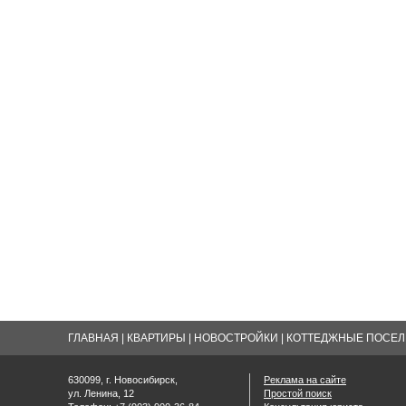
ГЛАВНАЯ
|
КВАРТИРЫ
|
НОВОСТРОЙКИ
|
КОТТЕДЖНЫЕ ПОСЕЛК
630099, г. Новосибирск,
Реклама на сайте
ул. Ленина, 12
Простой поиск