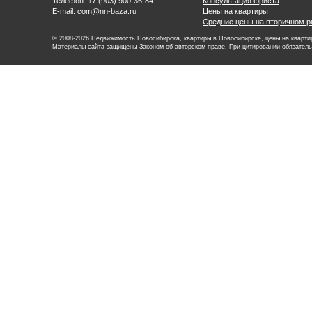
Телефон: +7 (903) 900-36-84
Консультация юриста
E-mail:
com@nn-baza.ru
Цены на квартиры
Средние цены на вторичном р
© 2008-2026 Недвижимость Новосибирска, квартиры в Новосибирске, цены на квартир
Материалы сайта защищены Законом об авторском праве. При цитировании обязатель