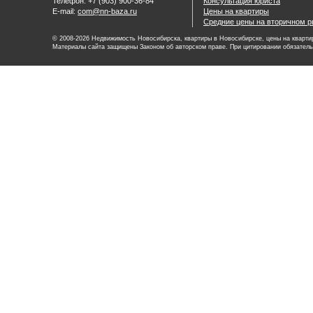
Телефон: +7 (903) 900-36-84
Консультация юриста
E-mail:
com@nn-baza.ru
Цены на квартиры
Средние цены на вторичном р
© 2008-2026 Недвижимость Новосибирска, квартиры в Новосибирске, цены на квартир
Материалы сайта защищены Законом об авторском праве. При цитировании обязатель