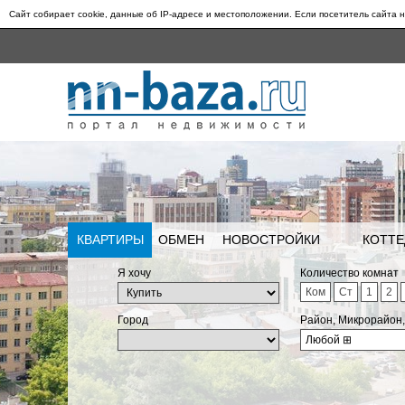
Сайт собирает cookie, данные об IP-адресе и местоположении. Если посетитель сайта н
КВАРТИРЫ
ОБМЕН
НОВОСТРОЙКИ
КОТТЕ
Я хочу
Количество комнат
Ком
Ст
1
2
Город
Район, Микрорайон
Любой
⊞