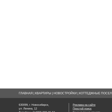
ГЛАВНАЯ
|
КВАРТИРЫ
|
НОВОСТРОЙКИ
|
КОТТЕДЖНЫЕ ПОСЕЛК
630099, г. Новосибирск,
Реклама на сайте
ул. Ленина, 12
Простой поиск