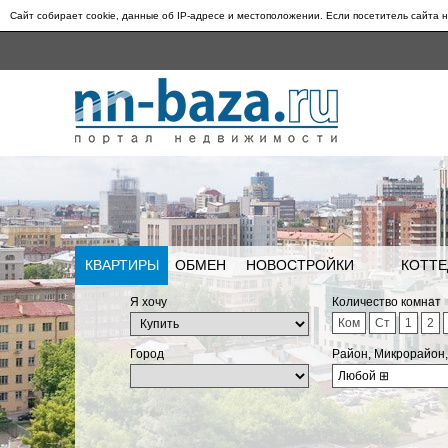
Сайт собирает cookie, данные об IP-адресе и местоположении. Если посетитель сайта н
КВАРТИРЫ
ОБМЕН
НОВОСТРОЙКИ
КОТТЕ
Я хочу
Количество комнат
Ком
Ст
1
2
Город
Район, Микрорайон
Любой
⊞