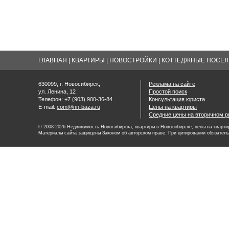
ГЛАВНАЯ
|
КВАРТИРЫ
|
НОВОСТРОЙКИ
|
КОТТЕДЖНЫЕ ПОСЕЛК
630099, г. Новосибирск,
Реклама на сайте
ул. Ленина, 12
Простой поиск
Телефон: +7 (903) 900-36-84
Консультация юриста
E-mail:
com@nn-baza.ru
Цены на квартиры
Средние цены на вторичном р
© 2008-2026 Недвижимость Новосибирска, квартиры в Новосибирске, цены на квартир
Материалы сайта защищены Законом об авторском праве. При цитировании обязатель