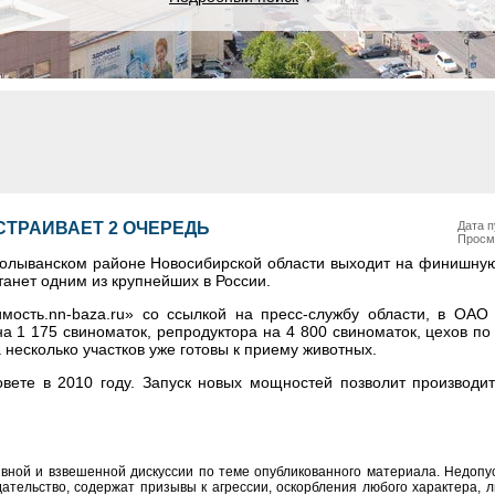
ТРАИВАЕТ 2 ОЧЕРЕДЬ
Дата п
Просм
Колыванском районе Новосибирской области выходит на финишну
анет одним из крупнейших в России.
мость.nn-baza.ru» со ссылкой на пресс-службу области, в ОАО
 1 175 свиноматок, репродуктора на 4 800 свиноматок, цехов по
 несколько участков уже готовы к приему животных.
вете в 2010 году. Запуск новых мощностей позволит производит
вной и взвешенной дискуссии по теме опубликованного материала. Недоп
тельство, содержат призывы к агрессии, оскорбления любого характера, л