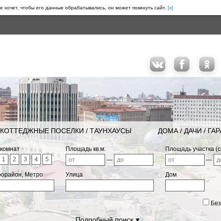
е хочет, чтобы его данные обрабатывались, он может покинуть сайт.
[x]
КОТТЕДЖНЫЕ ПОСЕЛКИ / ТАУНХАУСЫ
ДОМА / ДАЧИ / ГА
 комнат
Площадь кв.м.
Площадь участка (с
1
2
3
4
5
—
—
рорайон, Метро
Улица
Дом
Без
Подробный поиск
▼