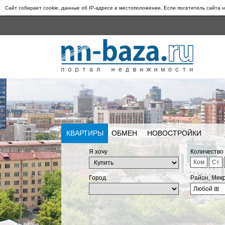
Сайт собирает cookie, данные об IP-адресе и местоположении. Если посетитель сайта н
КВАРТИРЫ
ОБМЕН
НОВОСТРОЙКИ
Я хочу
Количество
Ком
Ст
Город
Район, Мик
Любой
⊞