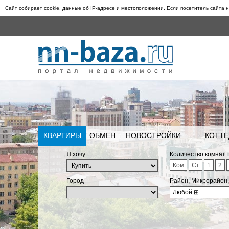
Сайт собирает cookie, данные об IP-адресе и местоположении. Если посетитель сайта н
КВАРТИРЫ
ОБМЕН
НОВОСТРОЙКИ
КОТТЕ
Я хочу
Количество комнат
Ком
Ст
1
2
Город
Район, Микрорайон
Любой
⊞