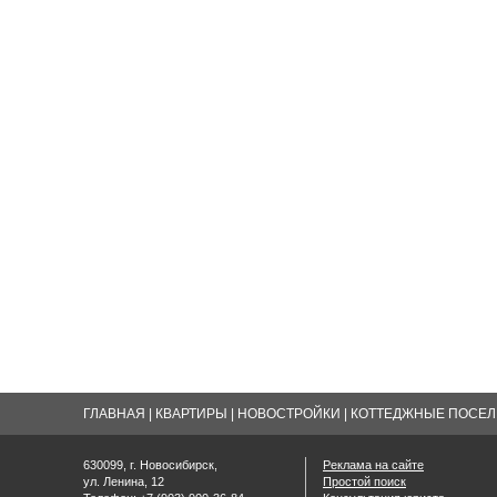
ГЛАВНАЯ
|
КВАРТИРЫ
|
НОВОСТРОЙКИ
|
КОТТЕДЖНЫЕ ПОСЕЛК
630099, г. Новосибирск,
Реклама на сайте
ул. Ленина, 12
Простой поиск