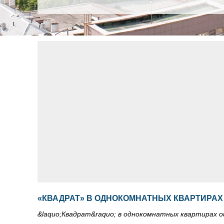
«КВАДРАТ» В ОДНОКОМНАТНЫХ КВАРТИРАХ 
&laquo;Квадрат&raquo; в однокомнатных квартирах о