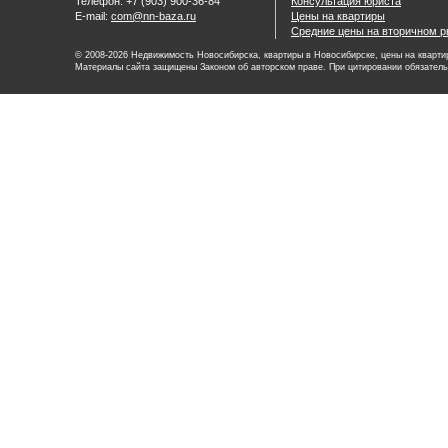
Телефон: +7 (903) 900-36-84
Консультация юриста
E-mail:
com@nn-baza.ru
Цены на квартиры
Средние цены на вторичном р
© 2008-2026 Недвижимость Новосибирска, квартиры в Новосибирске, цены на квартир
Материалы сайта защищены Законом об авторском праве. При цитировании обязатель