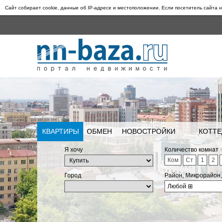
Сайт собирает cookie, данные об IP-адресе и местоположении. Если посетитель сайта н
КВАРТИРЫ
ОБМЕН
НОВОСТРОЙКИ
КОТТЕ
Я хочу
Количество комнат
Ком
Ст
1
2
Город
Район, Микрорайон
Любой
⊞