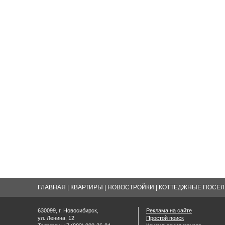
ГЛАВНАЯ
|
КВАРТИРЫ
|
НОВОСТРОЙКИ
|
КОТТЕДЖНЫЕ ПОСЕЛК
630099, г. Новосибирск,
Реклама на сайте
ул. Ленина, 12
Простой поиск