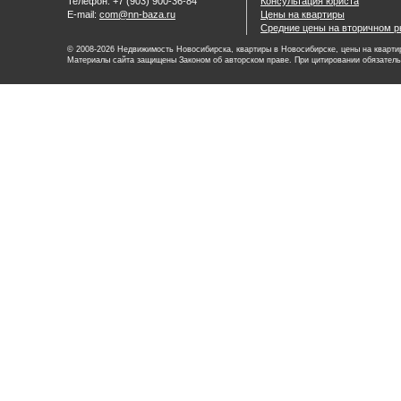
Телефон: +7 (903) 900-36-84
Консультация юриста
E-mail:
com@nn-baza.ru
Цены на квартиры
Средние цены на вторичном р
© 2008-2026 Недвижимость Новосибирска, квартиры в Новосибирске, цены на квартир
Материалы сайта защищены Законом об авторском праве. При цитировании обязатель