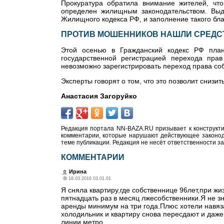
Прокуратура обратила внимание жителей, чт
определен жилищным законодательством. Выде
Жилищного кодекса РФ, и заполнение такого бл
ПРОТИВ МОШЕННИКОВ НАШЛИ СРЕДС
Этой осенью в Гражданский кодекс РФ план
государственной регистрацией перехода прав
невозможно зарегистрировать переход права соб
Эксперты говорят о том, что это позволит снизи
Анастасия Загоруйко
Редакция портала NN-BAZA.RU призывает к конструкти
комментарии, которые нарушают действующее законода
теме публикации. Редакция не несёт ответственности з
КОММЕНТАРИИ
Ирина
18.03.2016 03.01.01
Я сняла квартиру,где собственнице 96лет,при жи
пятнадцать раз в месяц лжесобственники.Я не 
аренды минимум на три года.Плюс хотели навяз
холодильник и квартиру снова пересдают и даже
линии метро.