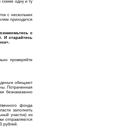
 схеме одну и ту
ток с нескольких
телям приходится
ознакомьтесь с
. И старайтесь
иск».
льно проверяйте
 деньги обещают
ены. Потраченная
ки безнаказанно
твенного фонда
ласти заполнить
ьный участок) из
ки отправляются
0 рублей.