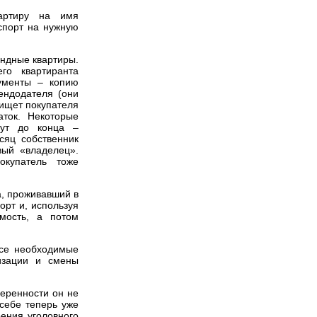
артиру на имя
спорт на нужную
ендные квартиры.
го квартиранта
ументы – копию
ендодателя (они
 ищет покупателя
аток. Некоторые
дут до конца –
сяц собственник
вый «владелец».
окупатель тоже
а, проживавший в
орт и, используя
мость, а потом
все необходимые
тизации и смены
веренности он не
себе теперь уже
ения уголовного