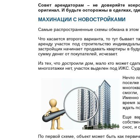
Совет арендаторам – не доверяйте ксеро
оригинал. И будьте осторожны в сделках, гд
МАХИНАЦИИ С НОВОСТРОЙКАМИ
Самые распространенные схемы обмана в этом 
Что касается второго варианта, то тут бывает 
аренду участок под строительство индивидуаль
застройщик начинает продавать квартиры в буд
сумму денег от покупателей, исчезает.
Из тех, что достроили дом, мало кто может сдат
многоэтажки нет, участок выделен под ИЖС. Суд
Нечто п
поселке
многокв
смогли,
Именно 
время з
ждать по
Еще вар
собстве
снос, и
По первой схеме, объект может быть как первич