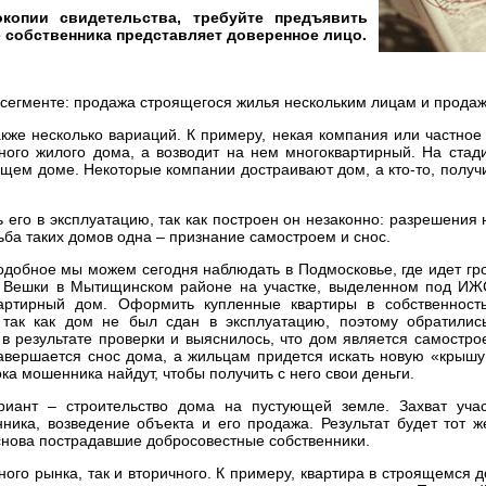
копии свидетельства, требуйте предъявить
е собственника представляет доверенное лицо.
сегменте: продажа строящегося жилья нескольким лицам и продаж
также несколько вариаций. К примеру, некая компания или частное
ного жилого дома, а возводит на нем многоквартирный. На стад
ущем доме. Некоторые компании достраивают дом, а кто-то, полу
ь его в эксплуатацию, так как построен он незаконно: разрешения 
ьба таких домов одна – признание самостроем и снос.
одобное мы можем сегодня наблюдать в Подмосковье, где идет гр
 Вешки в Мытищинском районе на участке, выделенном под ИЖ
артирный дом. Оформить купленные квартиры в собственност
 так как дом не был сдан в эксплуатацию, поэтому обратились
в результате проверки и выяснилось, что дом является самостро
авершается снос дома, а жильцам придется искать новую «крышу 
ка мошенника найдут, чтобы получить с него свои деньги.
иант – строительство дома на пустующей земле. Захват уча
нника, возведение объекта и его продажа. Результат будет тот 
 снова пострадавшие добросовестные собственники.
ного рынка, так и вторичного. К примеру, квартира в строящемся 