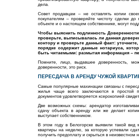
дела.
Совет продавцам – не оставлять копии свое
покупателям – проверяйте чистоту сделки до
объекте и о настоящем собственнике, могут под
Чтобы выяснить подлинность Доверенности 
проверьте, выписывалась ли данная доверен
контору и проверьте данный факт: уточните
порядке содержит данные нотариуса, кото
быть читаемыми: размытая информация – п
Помните, лицо, выдавшее доверенность, мо
доверенности, это риск.
ПЕРЕСДАЧА В АРЕНДУ ЧУЖОЙ КВАРТ
Самые популярные махинации связаны с пересда
жилья чаще всего заключаются в простой
пи
документов удовлетворяется ксерокопией свидет
Две возможных схемы: арендатор изготавлива
сдачу объекта в аренду или же делает копию
выступает собственником.
В этом году в Белогорске выявили такой вид
квартиры на неделю, за которую успевали сда
получить предоплату и скрыться в неизвестном 