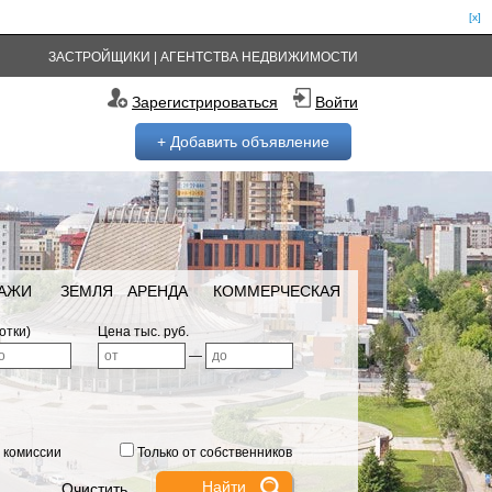
[x]
ЗАСТРОЙЩИКИ
|
АГЕНТСТВА НЕДВИЖИМОСТИ
Зарегистрироваться
Войти
+ Добавить объявление
РАЖИ
ЗЕМЛЯ
АРЕНДА
КОММЕРЧЕСКАЯ
отки)
Цена тыс. руб.
—
 комиссии
Только от собственников
Очистить