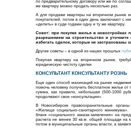
по предварительному договору или же по соглаш
же квартиру можно продать несколько раз.
А для продажи квартиры на вторичном рынке ис
покупателей, потом в один день заключают с ни
«делить» в суде годами одну и ту же квартиру.
Совет: при покупке жилья в новостройках 
разрешением на строительство и уточните 
избегать сделок, которые не застрахованы за
Другие советы – в одной из наших прошлых
публ
Покупая квартиру на вторичном рынке, требу
юридическую чистоту сделки.
КОНСУЛЬТАНТ КОНСУЛЬТАНТУ РОЗНЬ
Еще один способ махинаций на рынке недвижим
помочь человеку получить бесплатное жилье от г
сумма, как правило, небольшая (500-1000 ру
продолжают свои «консультации».
В Новосибирске правоохранительные органы
«Жилище социально-санитарного минимума». 
бланк «социального заказа-заявления» на пред
расчета не менее 30 кв.м. общей площади на 
потом в муниципальные органы власти, а заявит