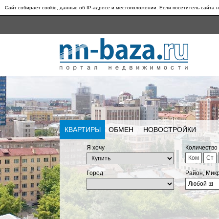
Сайт собирает cookie, данные об IP-адресе и местоположении. Если посетитель сайта н
КВАРТИРЫ
ОБМЕН
НОВОСТРОЙКИ
Я хочу
Количество
Ком
Ст
Город
Район, Мик
Любой
⊞