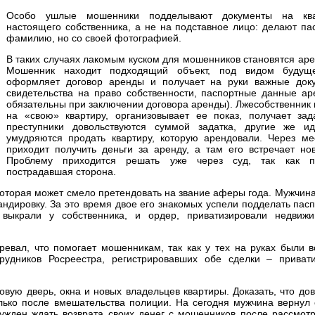
Особо ушлые мошенники подделывают документы на кв
настоящего собственника, а не на подставное лицо: делают па
фамилию, но со своей фотографией.
В таких случаях лакомым куском для мошенников становятся ар
Мошенник находит подходящий объект, под видом будуще
оформляет договор аренды и получает на руки важные док
свидетельства на право собственности, паспортные данные ар
обязательны при заключении договора аренды). Лжесобственник
на «свою» квартиру, организовывает ее показ, получает зад
преступники довольствуются суммой задатка, другие же и
умудряются продать квартиру, которую арендовали. Через ме
приходит получить деньги за аренду, а там его встречает но
Проблему приходится решать уже через суд, так как п
пострадавшая сторона.
которая может смело претендовать на звание аферы года. Мужчин
ндировку. За это время двое его знакомых успели подделать пасп
 выкрали у собственника, и ордер, приватизировали недвижи
ревал, что помогает мошенникам, так как у тех на руках были 
рудников Росреестра, регистрировавших обе сделки – прива
овую дверь, окна и новых владельцев квартиры. Доказать, что до
олько после вмешательства полиции. На сегодня мужчина вернул 
нужден ждать возврата своих денег с мошенников после рассмотр