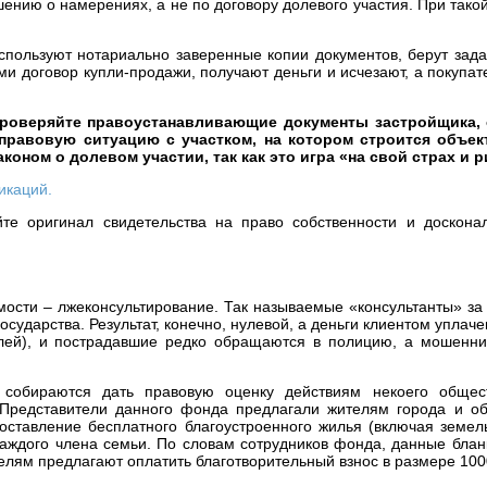
ению о намерениях, а не по договору долевого участия. При такой
пользуют нотариально заверенные копии документов, берут зада
ми договор купли-продажи, получают деньги и исчезают, а покупа
проверяйте правоустанавливающие документы застройщика, 
правовую ситуацию с участком, на котором строится объект
коном о долевом участии, так как это игра «на свой страх и р
икаций.
йте оригинал свидетельства на право собственности и доскона
ости – лжеконсультирование. Так называемые «консультанты» за
осударства. Результат, конечно, нулевой, а деньги клиентом уплач
блей), и пострадавшие редко обращаются в полицию, а мошенни
 собираются дать правовую оценку действиям некоего общес
Представители данного фонда предлагали жителям города и об
оставление бесплатного благоустроенного жилья (включая земел
каждого члена семьи. По словам сотрудников фонда, данные блан
елям предлагают оплатить благотворительный взнос в размере 100