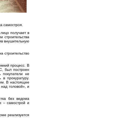
а самостроя.
 лицо получает в
ии строительства
чив внушительную
на строительство
омкий процесс. В
С, был построен
ь покупатели не
 в прокуратуру.
ем. В настоящее
над головой», и
стка без ведома
же – самострой и
доме реализуется