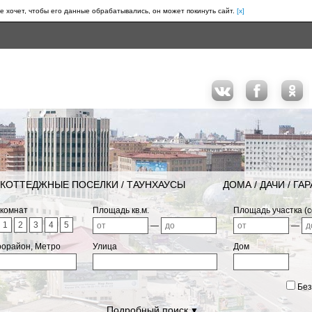
е хочет, чтобы его данные обрабатывались, он может покинуть сайт.
[x]
КОТТЕДЖНЫЕ ПОСЕЛКИ / ТАУНХАУСЫ
ДОМА / ДАЧИ / ГА
 комнат
Площадь кв.м.
Площадь участка (с
1
2
3
4
5
—
—
рорайон, Метро
Улица
Дом
Без
Подробный поиск
▼