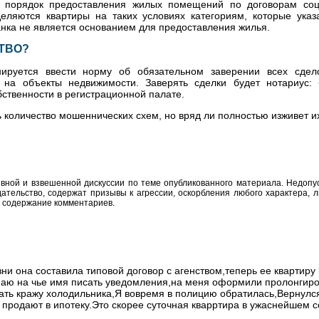
о порядок предоставления жилых помещений по договорам со
ляются квартиры на таких условиях категориям, которые указ
анка не является основанием для предоставления жилья.
ТВО?
ируется ввести норму об обязательном заверении всех сдело
 на объекты недвижимости. Заверять сделки будет нотариус: 
ственности в регистрационной палате.
ть количество мошеннических схем, но вряд ли полностью изживет и
вной и взвешенной дискуссии по теме опубликованного материала. Недоп
тельство, содержат призывы к агрессии, оскорбления любого характера, л
а содержание комментариев.
зни она составила типовой договор с агенством,теперь ее квартиру
знаю на чье имя писать уведомления,на меня оформили пролонгир
ать кражу холодильника,Я вовремя в полицию обратилась,Вернулс
 продают в ипотеку.Это скорее суточная кварртира в ужаснейшем с