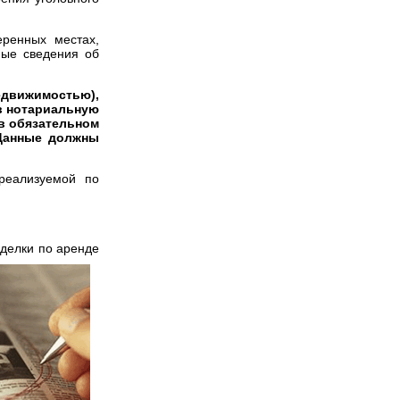
еренных местах,
мые сведения об
едвижимостью),
 в нотариальную
 в обязательном
 Данные должны
реализуемой по
сделки по аренде