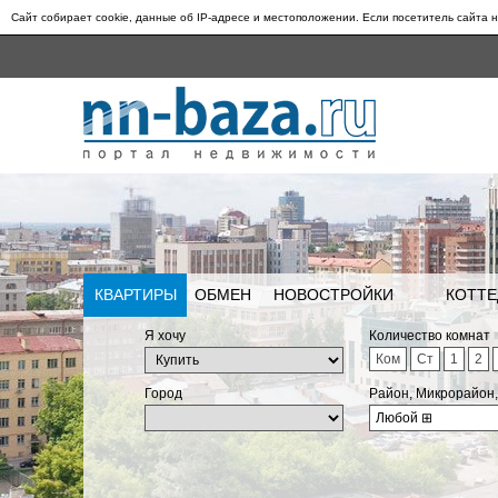
Сайт собирает cookie, данные об IP-адресе и местоположении. Если посетитель сайта н
КВАРТИРЫ
ОБМЕН
НОВОСТРОЙКИ
КОТТЕ
Я хочу
Количество комнат
Ком
Ст
1
2
Город
Район, Микрорайон
Любой
⊞