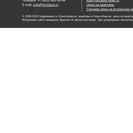
Телефон: +7 (903) 900-36-84
Консультация юриста
E-mail:
com@nn-baza.ru
Цены на квартиры
Средние цены на вторичном р
© 2008-2026 Недвижимость Новосибирска, квартиры в Новосибирске, цены на квартир
Материалы сайта защищены Законом об авторском праве. При цитировании обязатель