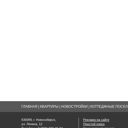
ГЛАВНАЯ
|
КВАРТИРЫ
|
НОВОСТРОЙКИ
|
КОТТЕДЖНЫЕ ПОСЕЛК
630099, г. Новосибирск,
Реклама на сайте
ул. Ленина, 12
Простой поиск