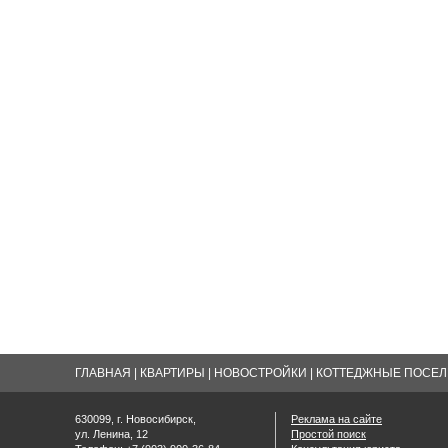
ГЛАВНАЯ
|
КВАРТИРЫ
|
НОВОСТРОЙКИ
|
КОТТЕДЖНЫЕ ПОСЕЛК
630099, г. Новосибирск,
Реклама на сайте
ул. Ленина, 12
Простой поиск