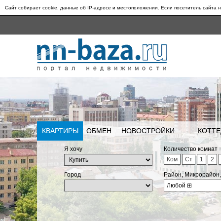
Сайт собирает cookie, данные об IP-адресе и местоположении. Если посетитель сайта н
КВАРТИРЫ
ОБМЕН
НОВОСТРОЙКИ
КОТТЕ
Я хочу
Количество комнат
Ком
Ст
1
2
Город
Район, Микрорайон
Любой
⊞