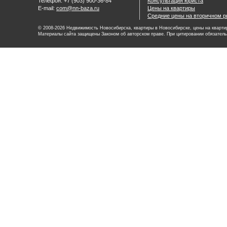
Телефон: +7 (903) 900-36-84
Консультация юриста
E-mail:
com@nn-baza.ru
Цены на квартиры
Средние цены на вторичном р
© 2008-2026 Недвижимость Новосибирска, квартиры в Новосибирске, цены на квартир
Материалы сайта защищены Законом об авторском праве. При цитировании обязатель