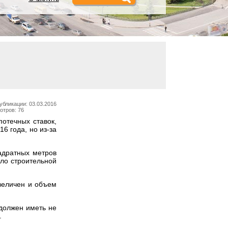
убликации: 03.03.2016
отров: 76
отечных ставок,
6 года, но из-за
адратных метров
сло строительной
величен и объем
должен иметь не
.