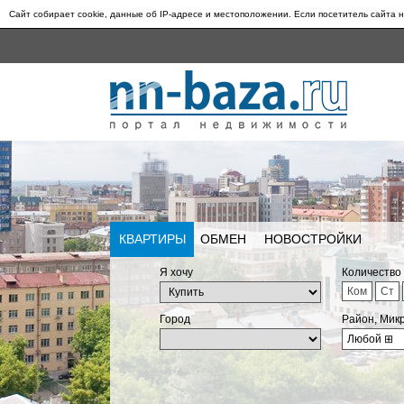
Сайт собирает cookie, данные об IP-адресе и местоположении. Если посетитель сайта н
КВАРТИРЫ
ОБМЕН
НОВОСТРОЙКИ
Я хочу
Количество
Ком
Ст
Город
Район, Мик
Любой
⊞