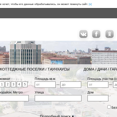
е хочет, чтобы его данные обрабатывались, он может покинуть сайт.
[x]
КОТТЕДЖНЫЕ ПОСЕЛКИ / ТАУНХАУСЫ
ДОМА / ДАЧИ / ГА
 комнат
Площадь кв.м.
Площадь участка (с
1
2
3
4
5
—
—
рорайон, Метро
Улица
Дом
Без
Подробный поиск
▼