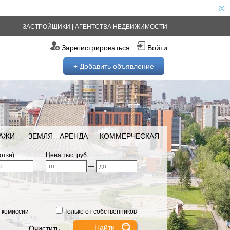
[x]
ЗАСТРОЙЩИКИ
|
АГЕНТСТВА НЕДВИЖИМОСТИ
Зарегистрироваться
Войти
+ Добавить объявление
РАЖИ
ЗЕМЛЯ
АРЕНДА
КОММЕРЧЕСКАЯ
отки)
Цена тыс. руб.
—
 комиссии
Только от собственников
Очистить