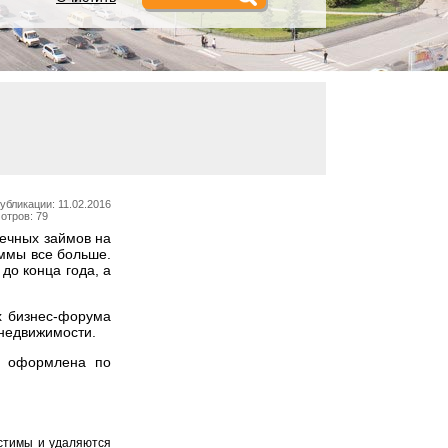
убликации: 11.02.2016
отров: 79
течных займов на
аммы все больше.
до конца года, а
х бизнес-форума
 недвижимости.
а оформлена по
устимы и удаляются