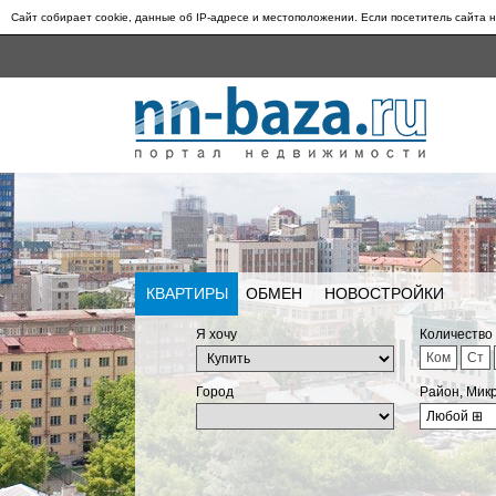
Сайт собирает cookie, данные об IP-адресе и местоположении. Если посетитель сайта н
КВАРТИРЫ
ОБМЕН
НОВОСТРОЙКИ
Я хочу
Количество
Ком
Ст
Город
Район, Мик
Любой
⊞