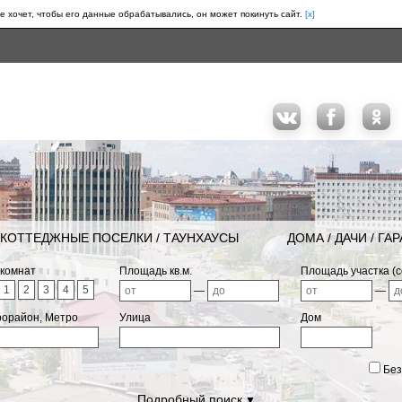
е хочет, чтобы его данные обрабатывались, он может покинуть сайт.
[x]
КОТТЕДЖНЫЕ ПОСЕЛКИ / ТАУНХАУСЫ
ДОМА / ДАЧИ / ГА
 комнат
Площадь кв.м.
Площадь участка (с
1
2
3
4
5
—
—
рорайон, Метро
Улица
Дом
Без
Подробный поиск
▼