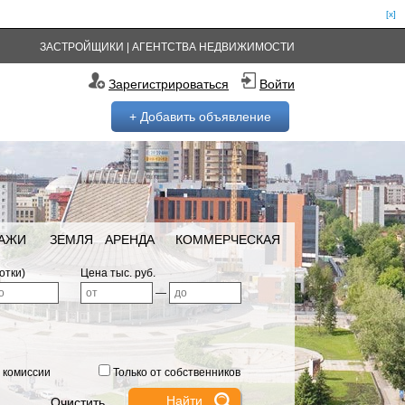
[x]
ЗАСТРОЙЩИКИ
|
АГЕНТСТВА НЕДВИЖИМОСТИ
Зарегистрироваться
Войти
+ Добавить объявление
РАЖИ
ЗЕМЛЯ
АРЕНДА
КОММЕРЧЕСКАЯ
отки)
Цена тыс. руб.
—
 комиссии
Только от собственников
Очистить