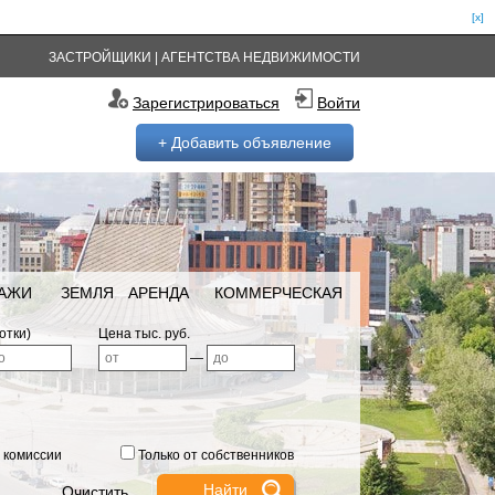
[x]
ЗАСТРОЙЩИКИ
|
АГЕНТСТВА НЕДВИЖИМОСТИ
Зарегистрироваться
Войти
+ Добавить объявление
РАЖИ
ЗЕМЛЯ
АРЕНДА
КОММЕРЧЕСКАЯ
отки)
Цена тыс. руб.
—
 комиссии
Только от собственников
Очистить