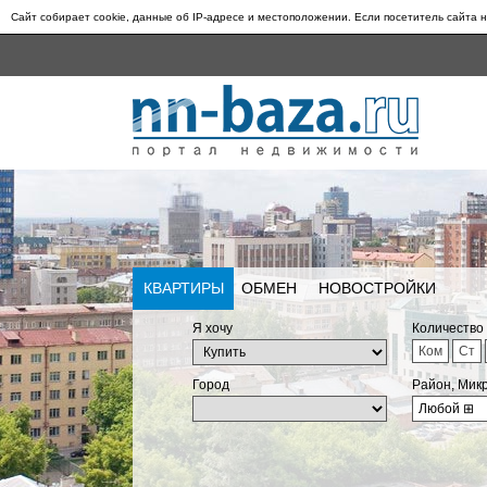
Сайт собирает cookie, данные об IP-адресе и местоположении. Если посетитель сайта н
КВАРТИРЫ
ОБМЕН
НОВОСТРОЙКИ
Я хочу
Количество
Ком
Ст
Город
Район, Мик
Любой
⊞