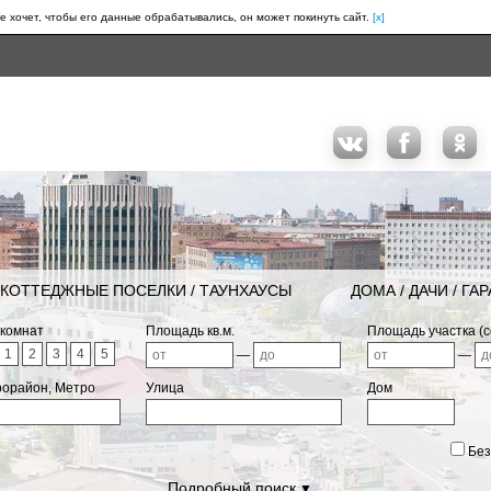
е хочет, чтобы его данные обрабатывались, он может покинуть сайт.
[x]
КОТТЕДЖНЫЕ ПОСЕЛКИ / ТАУНХАУСЫ
ДОМА / ДАЧИ / ГА
 комнат
Площадь кв.м.
Площадь участка (с
1
2
3
4
5
—
—
рорайон, Метро
Улица
Дом
Без
Подробный поиск
▼