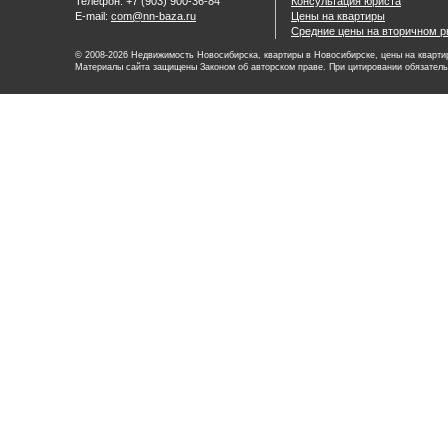
Телефон: +7 (903) 900-36-84
Консультация юриста
E-mail:
com@nn-baza.ru
Цены на квартиры
Средние цены на вторичном р
© 2008-2026 Недвижимость Новосибирска, квартиры в Новосибирске, цены на квартир
Материалы сайта защищены Законом об авторском праве. При цитировании обязатель