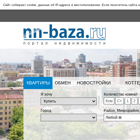
Сайт собирает cookie, данные об IP-адресе и местоположении. Если посетитель сайта н
КВАРТИРЫ
ОБМЕН
НОВОСТРОЙКИ
КОТТЕ
Я хочу
Количество комнат
Ком
Ст
1
2
Город
Район, Микрорайон
Любой
⊞