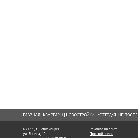
ГЛАВНАЯ
|
КВАРТИРЫ
|
НОВОСТРОЙКИ
|
КОТТЕДЖНЫЕ ПОСЕЛК
630099, г. Новосибирск,
Реклама на сайте
ул. Ленина, 12
Простой поиск