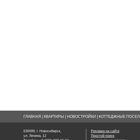
ГЛАВНАЯ
|
КВАРТИРЫ
|
НОВОСТРОЙКИ
|
КОТТЕДЖНЫЕ ПОСЕЛК
630099, г. Новосибирск,
Реклама на сайте
ул. Ленина, 12
Простой поиск