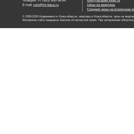
Телефон: +7 (903) 900-36-84
Консультация юриста
E-mail:
com@nn-baza.ru
Цены на квартиры
Средние цены на вторичном р
© 2008-2026 Недвижимость Новосибирска, квартиры в Новосибирске, цены на квартир
Материалы сайта защищены Законом об авторском праве. При цитировании обязатель