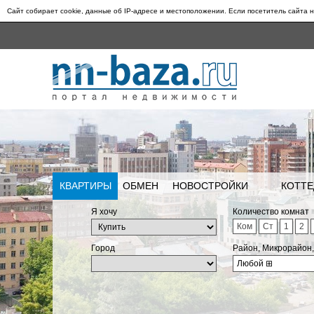
Сайт собирает cookie, данные об IP-адресе и местоположении. Если посетитель сайта н
КВАРТИРЫ
ОБМЕН
НОВОСТРОЙКИ
КОТТЕ
Я хочу
Количество комнат
Ком
Ст
1
2
Город
Район, Микрорайон
Любой
⊞