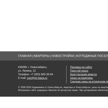
ГЛАВНАЯ
|
КВАРТИРЫ
|
НОВОСТРОЙКИ
|
КОТТЕДЖНЫЕ ПОСЕЛК
630099, г. Новосибирск,
Реклама на сайте
ул. Ленина, 12
Простой поиск
Телефон: +7 (903) 900-36-84
Консультация юриста
E-mail:
com@nn-baza.ru
Цены на квартиры
Средние цены на вторичном р
© 2008-2026 Недвижимость Новосибирска, квартиры в Новосибирске, цены на квартир
Материалы сайта защищены Законом об авторском праве. При цитировании обязатель