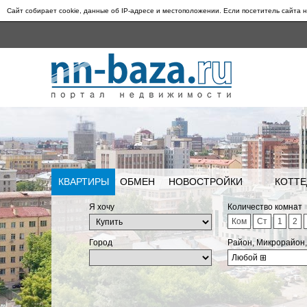
Сайт собирает cookie, данные об IP-адресе и местоположении. Если посетитель сайта н
КВАРТИРЫ
ОБМЕН
НОВОСТРОЙКИ
КОТТЕ
Я хочу
Количество комнат
Ком
Ст
1
2
Город
Район, Микрорайон
Любой
⊞