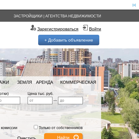
[x]
ЗАСТРОЙЩИКИ
|
АГЕНТСТВА НЕДВИЖИМОСТИ
Зарегистрироваться
Войти
+ Добавить объявление
РАЖИ
ЗЕМЛЯ
АРЕНДА
КОММЕРЧЕСКАЯ
отки)
Цена тыс. руб.
—
 комиссии
Только от собственников
Очистить