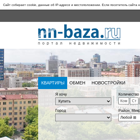
Сайт собирает cookie, данные об IP-адресе и местоположении. Если посетитель сайта н
КВАРТИРЫ
ОБМЕН
НОВОСТРОЙКИ
Я хочу
Количество
Ком
Ст
Город
Район, Мик
Любой
⊞