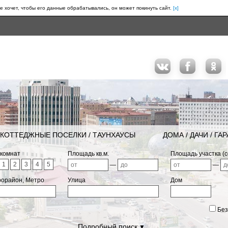
е хочет, чтобы его данные обрабатывались, он может покинуть сайт.
[x]
КОТТЕДЖНЫЕ ПОСЕЛКИ / ТАУНХАУСЫ
ДОМА / ДАЧИ / ГА
 комнат
Площадь кв.м.
Площадь участка (с
1
2
3
4
5
—
—
рорайон, Метро
Улица
Дом
Без
Подробный поиск
▼