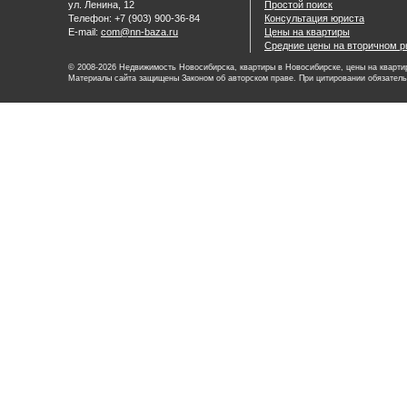
ул. Ленина, 12
Простой поиск
Телефон: +7 (903) 900-36-84
Консультация юриста
E-mail:
com@nn-baza.ru
Цены на квартиры
Средние цены на вторичном р
© 2008-2026 Недвижимость Новосибирска, квартиры в Новосибирске, цены на квартир
Материалы сайта защищены Законом об авторском праве. При цитировании обязатель