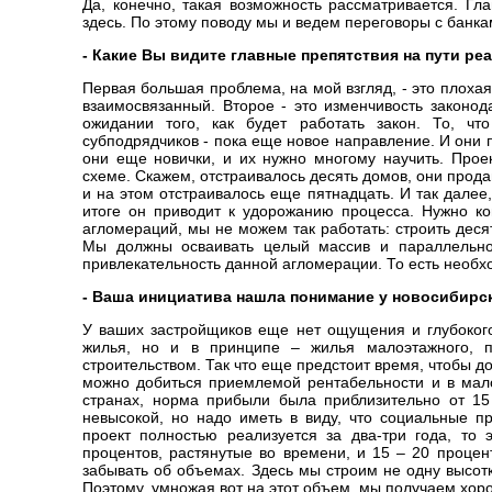
Да, конечно, такая возможность рассматривается. Гл
здесь. По этому поводу мы и ведем переговоры с банка
- Какие Вы видите главные препятствия на пути ре
Первая большая проблема, на мой взгляд, - это плоха
взаимосвязанный. Второе - это изменчивость законод
ожидании того, как будет работать закон. То, чт
субподрядчиков - пока еще новое направление. И они п
они еще новички, и их нужно многому научить. Прое
схеме. Скажем, отстраивалось десять домов, они прода
и на этом отстраивалось еще пятнадцать. И так далее
итоге он приводит к удорожанию процесса. Нужно к
агломераций, мы не можем так работать: строить деся
Мы должны осваивать целый массив и параллельно
привлекательность данной агломерации. То есть необх
- Ваша инициатива нашла понимание у новосибирс
У ваших застройщиков еще нет ощущения и глубокого
жилья, но и в принципе – жилья малоэтажного, 
строительством. Так что еще предстоит время, чтобы 
можно добиться приемлемой рентабельности и в мало
странах, норма прибыли была приблизительно от 15
невысокой, но надо иметь в виду, что социальные п
проект полностью реализуется за два-три года, то
процентов, растянутые во времени, и 15 – 20 процен
забывать об объемах. Здесь мы строим не одну высот
Поэтому, умножая вот на этот объем, мы получаем хор