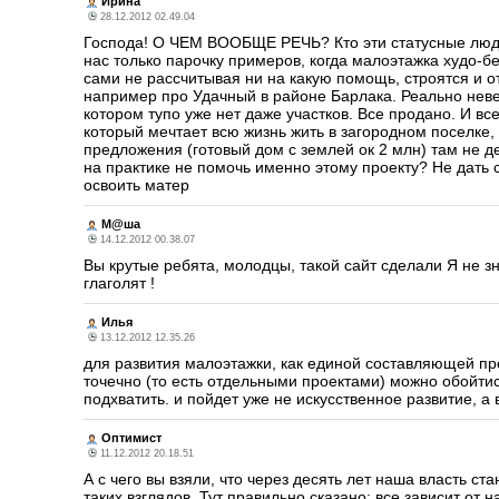
Ирина
28.12.2012 02.49.04
Господа! О ЧЕМ ВООБЩЕ РЕЧЬ? Кто эти статусные люди
нас только парочку примеров, когда малоэтажка худо-бе
сами не рассчитывая ни на какую помощь, строятся и 
например про Удачный в районе Барлака. Реально неве
котором тупо уже нет даже участков. Все продано. И все
который мечтает всю жизнь жить в загородном поселке, 
предложения (готовый дом с землей ок 2 млн) там не де
на практике не помочь именно этому проекту? Не дать
освоить матер
М@ша
14.12.2012 00.38.07
Вы крутые ребята, молодцы, такой сайт сделали Я не з
глаголят !
Илья
13.12.2012 12.35.26
для развития малоэтажки, как единой составляющей пр
точечно (то есть отдельными проектами) можно обойтись
подхватить. и пойдет уже не искусственное развитие, а
Оптимист
11.12.2012 20.18.51
А с чего вы взяли, что через десять лет наша власть с
таких взглядов. Тут правильно сказано: все зависит от 