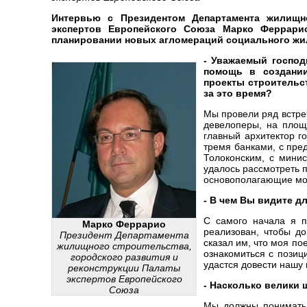
Интервью с Президентом Департамента жилищно
экспертов Европейского Союза Марко Феррари
планировании новых агломераций социального жил
- Уважаемый господ
помощь в создании
проекты строительс
за это время?
Мы провели ряд встреч
девелоперы, на площ
главный архитектор г
тремя банками, с пре
Толоконским, с мини
удалось рассмотреть 
основополагающие мо
- В чем Вы видите д
С самого начала я п
Марко Феррарио
реализован, чтобы д
Президент Департамента
сказал им, что моя по
жилищного строительства,
ознакомиться с позиц
городского развития и
удастся довести нашу
реконструкции Палаты
экспертов Европейского
- Насколько велики
Союза
Мы должны понимать,