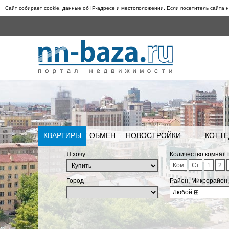
Сайт собирает cookie, данные об IP-адресе и местоположении. Если посетитель сайта н
КВАРТИРЫ
ОБМЕН
НОВОСТРОЙКИ
КОТТЕ
Я хочу
Количество комнат
Ком
Ст
1
2
Город
Район, Микрорайон
Любой
⊞