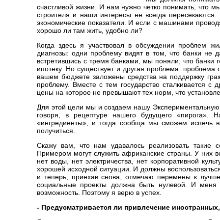
счастливой жизни. И нам нужно четко понимать, что м
строителя и наши интересы не всегда пересекаются. 
экономические показатели. И если с машинами проводя
хорошо ли там жить, удобно ли?
Когда здесь я участвовал в обсуждении проблем жи
диагнозы: одни проблему видят в том, что банки не д
встретившись с тремя банками, мы поняли, что банки 
ипотеку. Но существует и другая проблема: проблема 
вашем бюджете заложены средства на поддержку граж
проблему. Вместе с тем государство сталкивается с 
цены на которое не превышают тех норм, что установл
Для этой цели мы и создаем нашу Экспериментальную 
говоря, в рецептуре нашего будущего «пирога». 
«ингредиенты», и тогда сообща мы сможем испечь во
получиться.
Скажу вам, что нам удавалось реализовать такие с
Примером могут служить африканские страны. У них во
нет воды, нет электричества, нет корпоративной кул
хорошей исходной ситуации. И должны воспользоватьс
и теперь, приехав снова, отмечаю перемены к лучше
социальные проекты должна быть нулевой. И меня 
возможность. Поэтому я верю в успех.
- Предусматривается ли привлечение иностранных, 