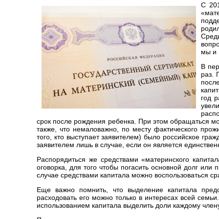
С 20
«мат
подд
родил
Сред
вопро
мы и 
В пе
раз. 
посл
капит
год р
увели
расп
срок после рождения ребенка. При этом обращаться мож
также, что немаловажно, по месту фактического прож
того, кто выступает заявителем) было российское гра
заявителем лишь в случае, если он является единстве
Распорядиться же средствами «материнского капитал
оговорка, для того чтобы погасить основной долг ил
случае средствами капитала можно воспользоваться сра
Еще важно помнить, что выделение капитала предо
расходовать его можно только в интересах всей семьи
использованием капитала выделить доли каждому член