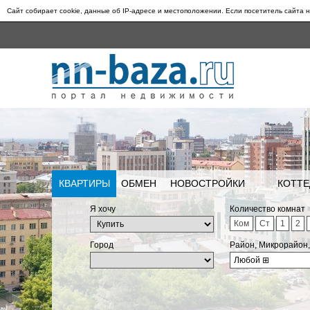
Сайт собирает cookie, данные об IP-адресе и местоположении. Если посетитель сайта н
КВАРТИРЫ
ОБМЕН
НОВОСТРОЙКИ
КОТТЕ
Я хочу
Количество комнат
Ком
Ст
1
2
Город
Район, Микрорайон
Любой
⊞