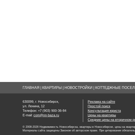
ГЛАВНАЯ
|
КВАРТИРЫ
|
НОВОСТРОЙКИ
|
КОТТЕДЖНЫЕ ПОСЕЛК
630099, г. Новосибирск,
Реклама на сайте
ул. Ленина, 12
Простой поиск
Телефон: +7 (903) 900-36-84
Консультация юриста
E-mail:
com@nn-baza.ru
Цены на квартиры
Средние цены на вторичном р
© 2008-2026 Недвижимость Новосибирска, квартиры в Новосибирске, цены на квартир
Материалы сайта защищены Законом об авторском праве. При цитировании обязатель