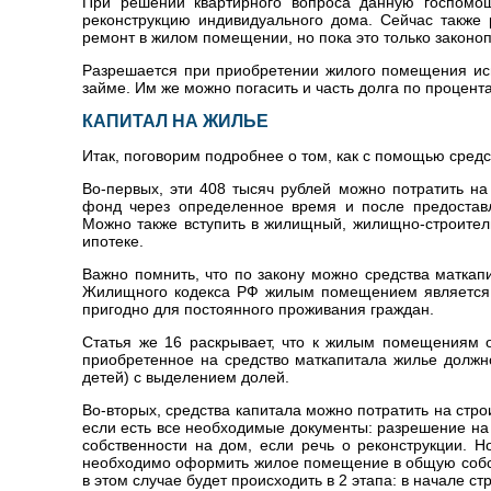
При решении квартирного вопроса данную госпомощь
реконструкцию индивидуального дома. Сейчас также 
ремонт в жилом помещении, но пока это только законоп
Разрешается при приобретении жилого помещения исп
займе. Им же можно погасить и часть долга по процент
КАПИТАЛ НА ЖИЛЬЕ
Итак, поговорим подробнее о том, как с помощью сред
Во-первых, эти 408 тысяч рублей можно потратить на
фонд через определенное время и после предоставл
Можно также вступить в жилищный, жилищно-строител
ипотеке.
Важно помнить, что по закону можно средства маткап
Жилищного кодекса РФ жилым помещением является 
пригодно для постоянного проживания граждан.
Статья же 16 раскрывает, что к жилым помещениям от
приобретенное на средство маткапитала жилье должн
детей) с выделением долей.
Во-вторых, средства капитала можно потратить на стро
если есть все необходимые документы: разрешение на
собственности на дом, если речь о реконструкции. Н
необходимо оформить жилое помещение в общую собств
в этом случае будет происходить в 2 этапа: в начале с